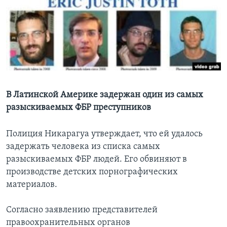
Learning English
СОЦИАЛЬНЫЕ СЕТИ
Языки
В Латинской Америке задержан один из самых
разыскиваемых ФБР преступников
Полиция Никарагуа утверждает, что ей удалось
задержать человека из списка самых
разыскиваемых ФБР людей. Его обвиняют в
производстве детских порнографических
материалов.
Согласно заявлению представителей
правоохранительных органов