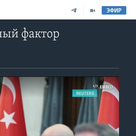
ЭФИР
ный фактор
EMBED