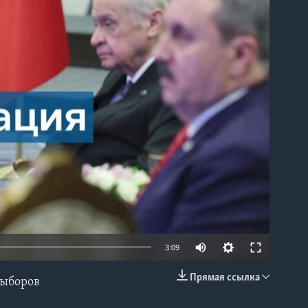
able
3:09
Прямая ссылка
выборов
EMBED