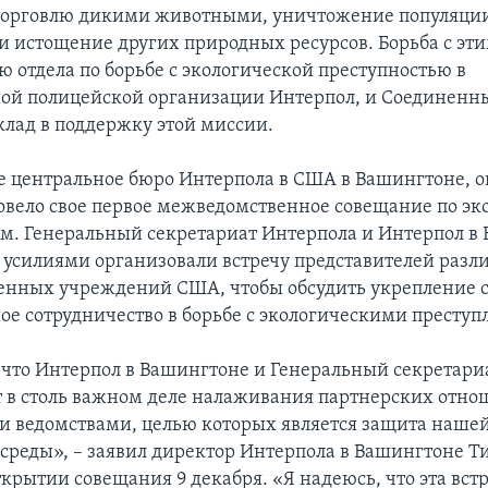
торговлю дикими животными, уничтожение популяци
 и истощение других природных ресурсов. Борьба с эт
ю отдела по борьбе с экологической преступностью в
ой полицейской организации Интерпол, и Соединенн
клад в поддержку этой миссии.
 центральное бюро Интерпола в США в Вашингтоне, о
овело свое первое межведомственное совещание по э
м. Генеральный секретариат Интерпола и Интерпол в
усилиями организовали встречу представителей раз
енных учреждений США, чтобы обсудить укрепление с
е сотрудничество в борьбе с экологическими преступ
, что Интерпол в Вашингтоне и Генеральный секретари
 в столь важном деле налаживания партнерских отно
 ведомствами, целью которых является защита наше
реды», – заявил директор Интерпола в Вашингтоне Т
крытии совещания 9 декабря. «Я надеюсь, что эта встр