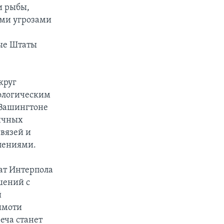
и рыбы,
ими угрозами
ые Штаты
круг
кологическим
 Вашингтоне
личных
вязей и
лениями.
ат Интерпола
шений с
й
имоти
еча станет