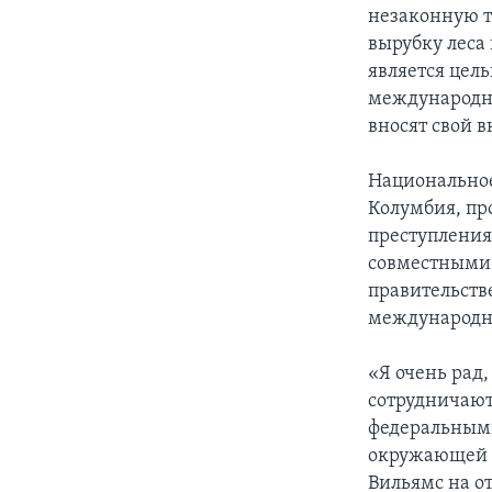
незаконную 
вырубку леса
является цель
международн
вносят свой в
Национальное
Колумбия, пр
преступления
совместными 
правительств
международно
«Я очень рад
сотрудничают
федеральными
окружающей с
Вильямс на от