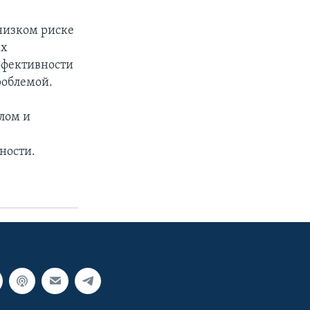
низком риске
ах
ффективности
роблемой.
лом и
ности.