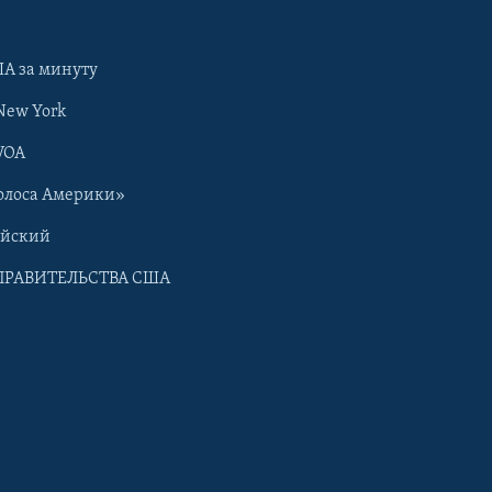
А за минуту
New York
VOA
олоса Америки»
ийский
ПРАВИТЕЛЬСТВА США