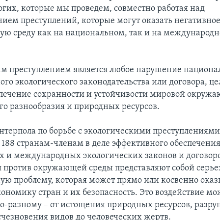
огих, которые мы проведем, совместно работая над
ием преступлений, которые могут оказать негативное
ю среду как на национальном, так и на международн
м преступлением является любое нарушение национа
го экологического законодательства или договора, це
спечение сохранности и устойчивости мировой окруж
го разнообразия и природных ресурсов.
терпола по борьбе с экологическими преступлениями
 188 странам-членам в деле эффективного обеспечени
 и международных экологических законов и договоро
 против окружающей среды представляют собой серь
ю проблему, которая может прямо или косвенно оказ
кономику стран и их безопасность. Это воздействие мо
по-разному – от истощения природных ресурсов, разр
счезновения видов до человеческих жертв.