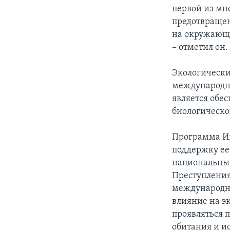
первой из мн
предотвращен
на окружающу
– отметил он.
Экологически
международно
является обе
биологическо
Программа Ин
поддержку ее
национальных
Преступления
международну
влияние на э
проявляться 
обитания и и