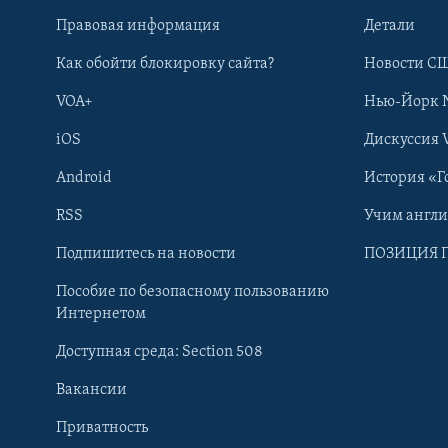
Правовая информация
Детали
Как обойти блокировку сайта?
Новости СШ
VOA+
Нью-Йорк 
iOS
Дискуссия 
Android
История «Г
RSS
Учим англ
Learning English
Подпишитесь на новости
ПОЗИЦИЯ 
Пособие по безопасному пользованию
СОЦИАЛЬНЫЕ СЕТИ
Интернетом
Доступная среда: Section 508
Вакансии
Приватность
Языки