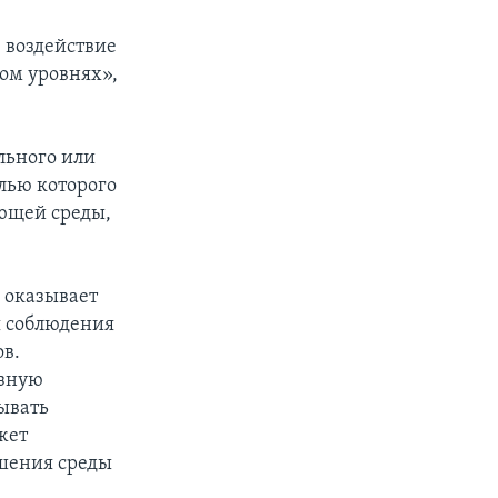
 воздействие
ом уровнях»,
льного или
лью которого
ающей среды,
 оказывает
я соблюдения
в.
езную
ывать
жет
ушения среды