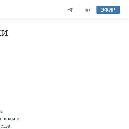
ЭФИР
ми
ую
, воды и
ства,