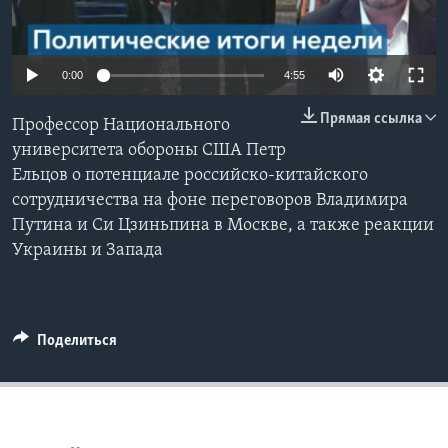
Learning English
0:00
4:55
СОЦИАЛЬНЫЕ СЕТИ
Прямая ссылка
Профессор Национального
университета обороны США Петр
Ельцов о потенциале российско-китайского
Языки
сотрудничества на фоне переговоров Владимира
Путина и Си Цзиньпина в Москве, а также реакции
Украины и Запада
Поделиться