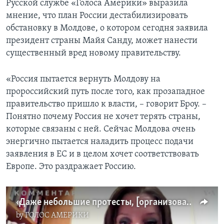
Русской службе «Голоса Америки» выразила
мнение, что план России дестабилизировать
обстановку в Молдове, о котором сегодня заявила
президент страны Майя Санду, может нанести
существенный вред новому правительству.
«Россия пытается вернуть Молдову на
пророссийский путь после того, как прозападное
правительство пришло к власти, – говорит Броу. –
Понятно почему Россия не хочет терять страны,
которые связаны с ней. Сейчас Молдова очень
энергично пытается наладить процесс подачи
заявления в ЕС и в целом хочет соответствовать
Европе. Это раздражает Россию.
«Даже небольшие протесты, [организованные Россией], могут нанести ущерб правительству Молдовы»
by
ГОЛОС АМЕРИКИ