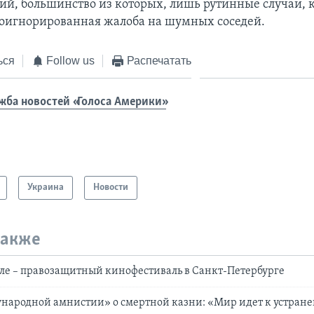
ний, большинство из которых, лишь рутинные случаи, к
оигнорированная жалоба на шумных соседей.
ься
Follow us
Распечатать
жба новостей «Голоса Америки»
Украина
Новости
также
еле – правозащитный кинофестиваль в Санкт-Петербурге
народной амнистии» о смертной казни: «Мир идет к устран