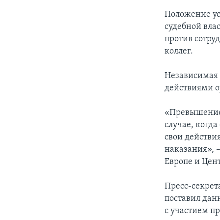
Положение ус
судебной вла
против сотру
коллег.
Независимая 
действиями ор
«Превышение
случае, когда
свои действи
наказания», –
Европе и Цен
Пресс-секре
поставил данн
с участием п