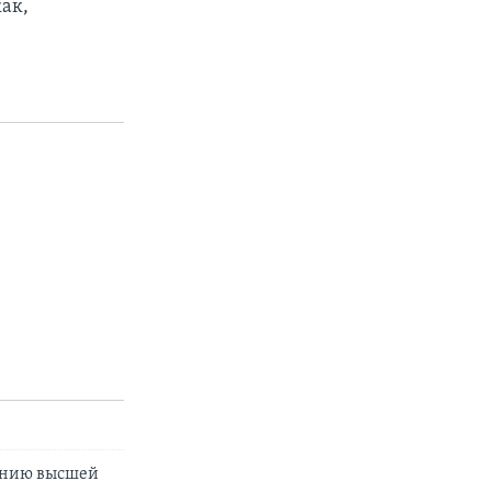
ак,
ению высшей