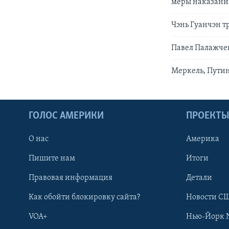
меры наказани
Чэнь Гуанчэн т
Павел Палажченк
Меркель, Путин
ГОЛОС АМЕРИКИ
ПРОЕКТ
О нас
Америка
Пишите нам
Итоги
Правовая информация
Детали
Как обойти блокировку сайта?
Новости СШ
VOA+
Нью-Йорк 