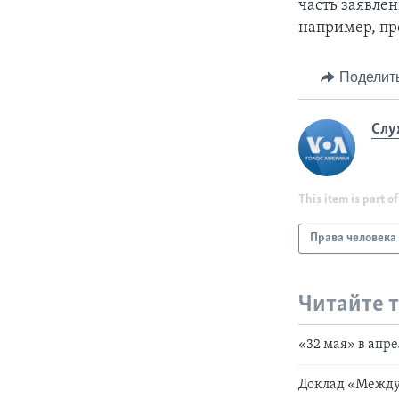
часть заявле
например, пр
Поделит
Слу
This item is part of
Права человека
Читайте 
«32 мая» в апр
Доклад «Между