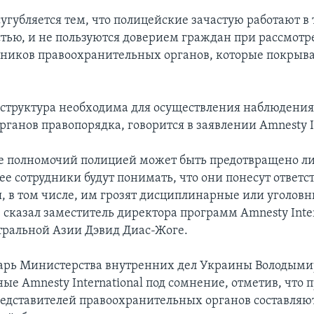
угубляется тем, что полицейские зачастую работают в 
стью, и не пользуются доверием граждан при рассмотр
дников правоохранительных органов, которые покрыв
структура необходима для осуществления наблюдения
ганов правопорядка, говорится в заявлении Amnesty In
 полномочий полицией может быть предотвращено ли
 ее сотрудники будут понимать, что они понесут ответс
я, в том числе, им грозят дисциплинарные или уголов
 сказал заместитель директора программ Amnesty Inter
тральной Азии Дэвид Диас-Жоге.
тарь Министерства внутренних дел Украины Володым
ые Amnesty International под сомнение, отметив, что 
редставителей правоохранительных органов составля