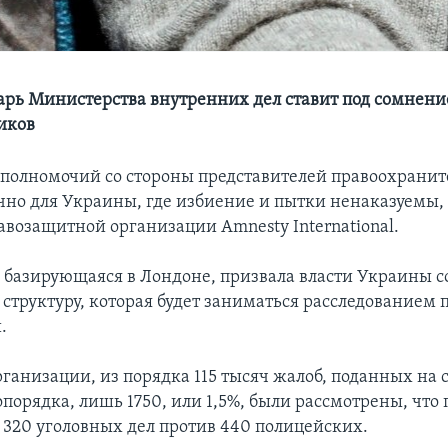
арь Министерства внутренних дел ставит под сомнен
иков
олномочий со стороны представителей правоохрани
чно для Украины, где избиение и пытки ненаказуемы, 
авозащитной организации Amnesty International.
 базирующаяся в Лондоне, призвала власти Украины с
структуру, которая будет заниматься расследованием
.
ганизации, из порядка 115 тысяч жалоб, поданных на 
порядка, лишь 1750, или 1,5%, были рассмотрены, что 
320 уголовных дел против 440 полицейских.