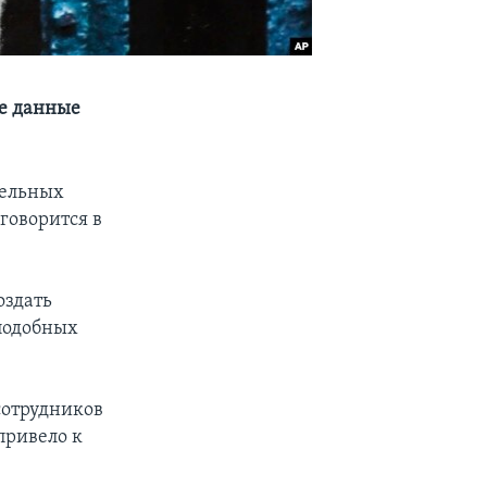
ие данные
тельных
говорится в
оздать
 подобных
сотрудников
привело к