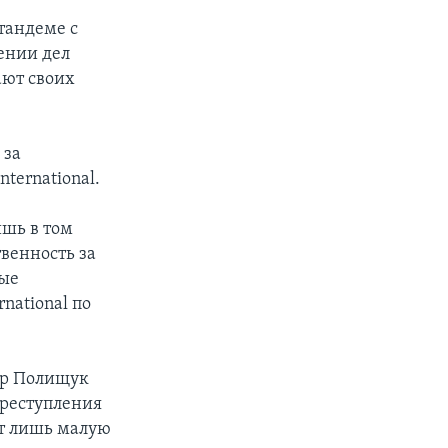
тандеме с
ении дел
ают своих
 за
ternational.
шь в том
твенность за
ные
national по
ир Полищук
преступления
ют лишь малую