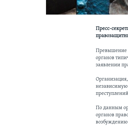
Пресс-секрет
правозащитн
Превышение п
органов типи
заявлении пр
Организация,
независимую 
преступлений
По данным ор
органов право
возбуждению 