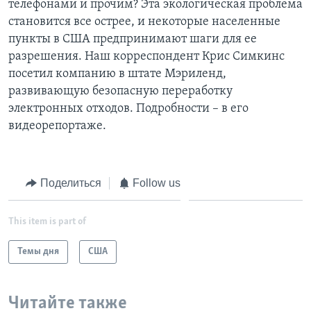
телефонами и прочим? Эта экологическая проблема
становится все острее, и некоторые населенные
Learning English
пункты в США предпринимают шаги для ее
разрешения. Наш корреспондент Крис Симкинс
СОЦИАЛЬНЫЕ СЕТИ
посетил компанию в штате Мэриленд,
развивающую безопасную переработку
электронных отходов. Подробности – в его
видеорепортаже.
Языки
Поделиться
Follow us
This item is part of
Темы дня
США
Читайте также