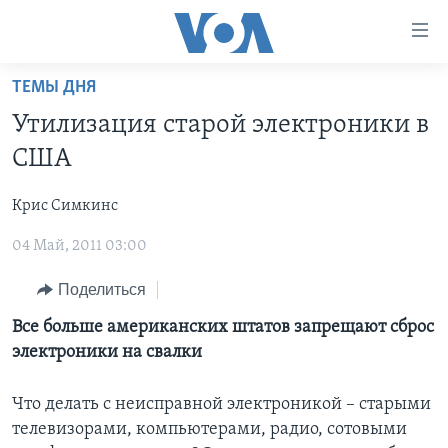
Линки
доступности
Перейти
ТЕМЫ ДНЯ
на
ГЛАВНОЕ
Утилизация старой электроники в
основной
ПРОГРАММЫ
контент
США
ПРОЕКТЫ
Перейти
АМЕРИКА
к
Крис Симкинс
ЭКСПЕРТИЗА
НОВОСТИ ЗА МИНУТУ
УЧИМ АНГЛИЙСКИЙ
основной
04 Май, 2011 03:00
ИНТЕРВЬЮ
ИТОГИ
НАША АМЕРИКАНСКАЯ ИСТОРИЯ
навигации
Перейти
ФАКТЫ ПРОТИВ ФЕЙКОВ
ПОЧЕМУ ЭТО ВАЖНО?
А КАК В АМЕРИКЕ?
Поделиться
в
ЗА СВОБОДУ ПРЕССЫ
ДИСКУССИЯ VOA
АРТЕФАКТЫ
Все больше американских штатов запрещают сброс
поиск
электроники на свалки
УЧИМ АНГЛИЙСКИЙ
ДЕТАЛИ
АМЕРИКАНСКИЕ ГОРОДКИ
ВИДЕО
НЬЮ-ЙОРК NEW YORK
ТЕСТЫ
Что делать с неисправной электроникой – старыми
телевизорами, компьютерами, радио, сотовыми
ПОДПИСКА НА НОВОСТИ
АМЕРИКА. БОЛЬШОЕ ПУТЕШЕСТВИЕ