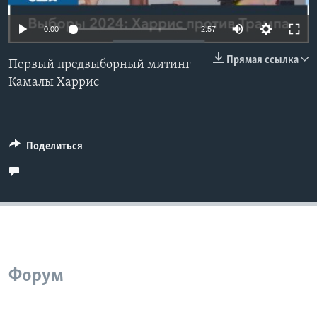
Learning English
0:00
2:57
Прямая ссылка
СОЦИАЛЬНЫЕ СЕТИ
Первый предвыборный митинг
Камалы Харрис
Языки
Поделиться
Форум