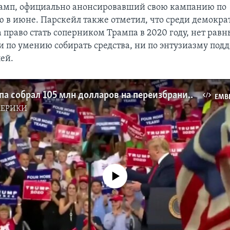
рамп, официально анонсировавший свою кампанию по
 в июне. Парскейл также отметил, что среди демокра
 право стать соперником Трампа в 2020 году, нет рав
и по умению собирать средства, ни по энтузиазму п
лей.
Штаб Трампа собрал 105 млн долларов на переизбрание в 2020 году
EMB
МЕРИКИ
No media source currently available