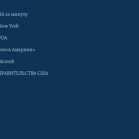
А за минуту
New York
VOA
олоса Америки»
ийский
ПРАВИТЕЛЬСТВА США