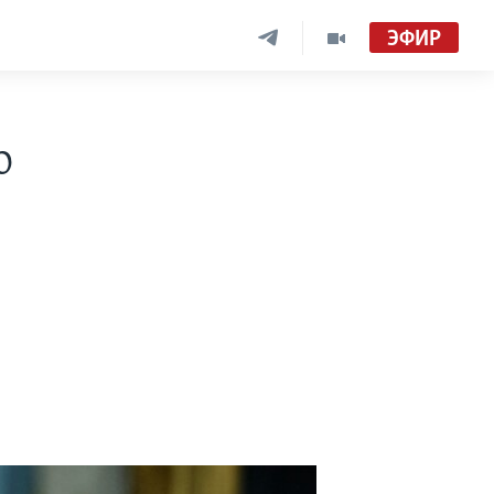
ЭФИР
о