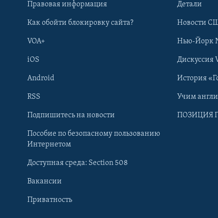
Правовая информация
Детали
Как обойти блокировку сайта?
Новости СШ
VOA+
Нью-Йорк 
iOS
Дискуссия 
Android
История «Г
RSS
Учим англ
Learning English
Подпишитесь на новости
ПОЗИЦИЯ 
Пособие по безопасному пользованию
СОЦИАЛЬНЫЕ СЕТИ
Интернетом
Доступная среда: Section 508
Вакансии
Приватность
Языки