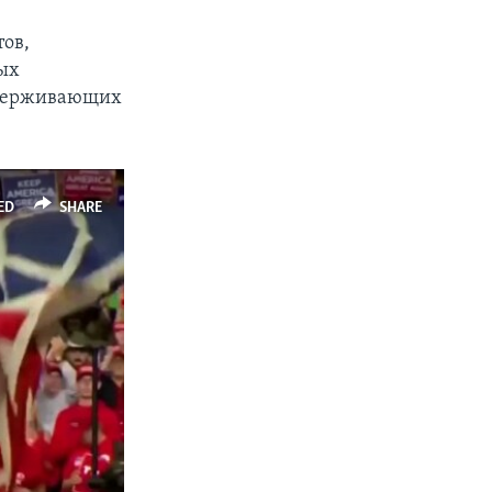
тов,
ных
оддерживающих
ED
SHARE