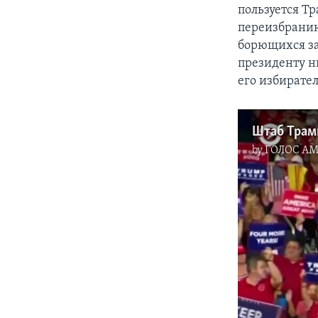
пользуется Т
переизбранию
борющихся за
президенту н
его избирате
by
ГОЛОС А