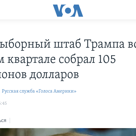
ыборный штаб Трампа в
м квартале собрал 105
онов долларов
s
Русская служба «Голоса Америки»
6:45
ься