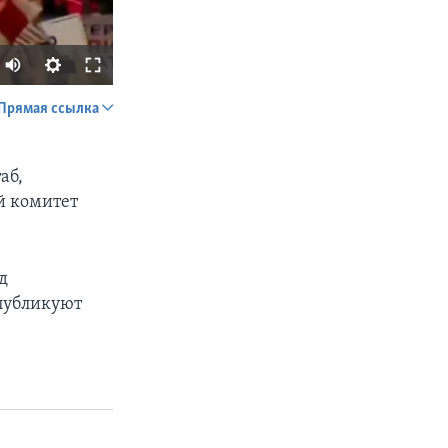
Прямая ссылка
SHARE
аб,
й комитет
д
опубликуют
px
width