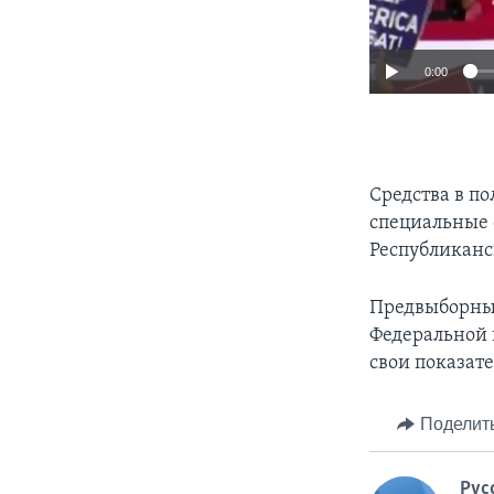
0:00
Средства в п
специальные 
Республиканс
Предвыборные
Федеральной 
свои показат
Поделит
Рус