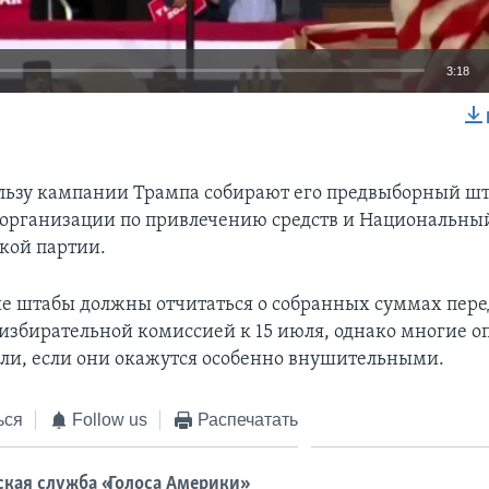
3:18
EMBED
ользу кампании Трампа собирают его предвыборный шт
организации по привлечению средств и Национальны
кой партии.
 штабы должны отчитаться о собранных суммах пере
избирательной комиссией к 15 июля, однако многие 
ели, если они окажутся особенно внушительными.
ься
Follow us
Распечатать
ская служба «Голоса Америки»