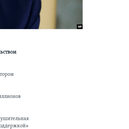
льством
втором
миллионов
нушительная
 поддержкой»