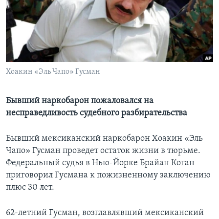
Learning English
СОЦИАЛЬНЫЕ СЕТИ
Хоакин «Эль Чапо» Гусман
Языки
Бывший наркобарон пожаловался на
несправедливость судебного разбирательства
Бывший мексиканский наркобарон Хоакин «Эль
Чапо» Гусман проведет остаток жизни в тюрьме.
Федеральный судья в Нью-Йорке Брайан Коган
приговорил Гуcмана к пожизненному заключению
плюс 30 лет.
62-летний Гуcман, возглавлявший мексиканский