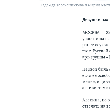
Надежда Толоконникова и Мария Алех
Девушки план
МОСКВА —
2
участницы па
ранее осужде
этом Русской
арт-группы «
Первой была 
если ее освоб
менее, еще у
активистку в
Алехина, по 
отвечать на 