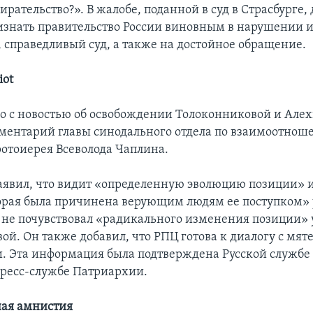
ирательство?». В жалобе, поданной в суд в Страсбурге
изнать правительство России виновным в нарушении и
, справедливый суд, а также на достойное обращение.
iot
 с новостью об освобождении Толоконниковой и Але
ментарий главы синодального отдела по взаимоотно
ротоиерея Всеволода Чаплина.
явил, что видит «определенную эволюцию позиции» 
торая была причинена верующим людям ее поступком»
 не почувствовал «радикального изменения позиции» 
ой. Он также добавил, что РПЦ готова к диалогу с м
. Эта информация была подтверждена Русской службе 
ресс-службе Патриархии.
ная амнистия