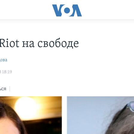
Riot на свободе
цова
 18:19
ься