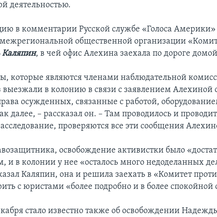
й деятельностью.
ию в комментарии Русской службе «Голоса Америки»
 межрегиональной общественной организации «Комит
 Каляпин
, в чей офис Алехина заехала по дороге домой
, которые являются членами наблюдательной комисс
з выезжали в колонию в связи с заявлением Алехиной о
рава осужденных, связанные с работой, оборудование
ак далее, – рассказал он. – Там проводилось и проводи
асследование, проверяются все эти сообщения Алехин
авозащитника, освобождение активистки было «доста
 и в колонии у нее «осталось много недоделанных де
казал Каляпин, она и решила заехать в «Комитет проти
рить с юристами «более подробно и в более спокойной 
екабря стало известно также об освобождении Надежд