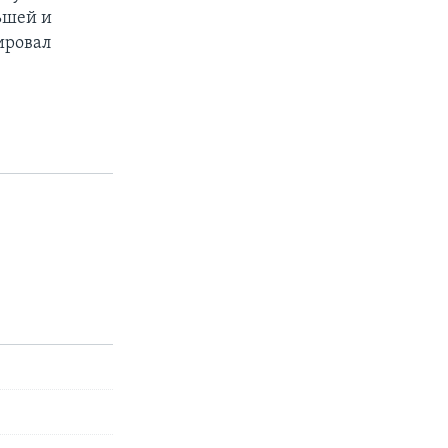
льшей и
ировал