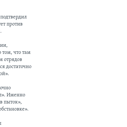
 подтвердил
ет против
.
ии,
 том, что там
м отрядов
тся достаточно
ой».
точно
л». Именно
в пыток»,
обстановке».
ы