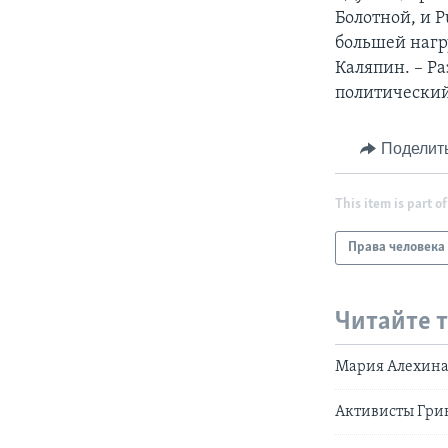
Болотной, и P
большей нагр
Каляпин. – Ра
политический
Поделит
This item is part of
Права человека
Читайте 
Мария Алехина
Активисты Грин