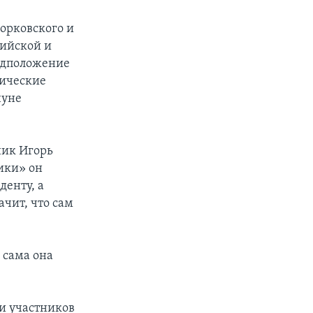
орковского и
сийской и
едположение
тические
нуне
ник Игорь
ики» он
енту, а
ачит, что сам
 сама она
и участников