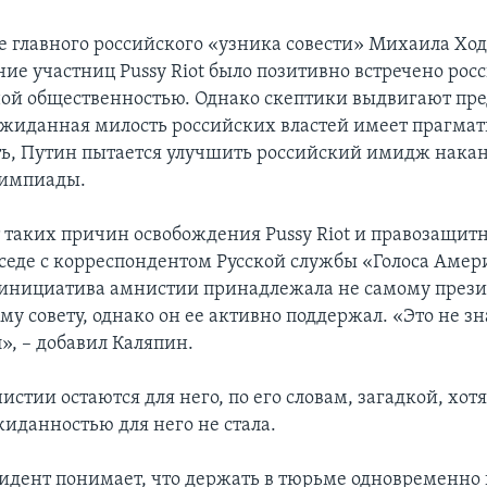
 главного российского «узника совести» Михаила Ход
ие участниц Pussy Riot было позитивно встречено рос
ой общественностью. Однако скептики выдвигают пр
еожиданная милость российских властей имеет прагма
ть, Путин пытается улучшить российский имидж нака
лимпиады.
 таких причин освобождения Pussy Riot и правозащит
еседе с корреспондентом Русской службы «Голоса Амер
 инициатива амнистии принадлежала не самому презид
у совету, однако он ее активно поддержал. «Это не зн
л», – добавил Каляпин.
тии остаются для него, по его словам, загадкой, хотя
иданностью для него не стала.
идент понимает, что держать в тюрьме одновременно 