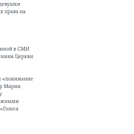
, девушки
х права на
хиной в СМИ
шениям Церкви
и «понимание
 у Марии
у
ятежными
«Голоса