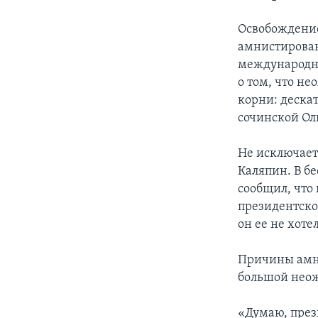
Освобождение
амнистирован
международн
о том, что н
корни: деска
сочинской О
Не исключает
Каляпин. В б
сообщил, что
президентском
он ее не хоте
Причины амнис
большой неож
«Думаю, през