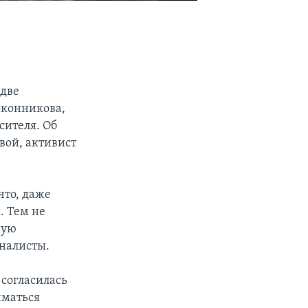
 две
оконникова,
сителя. Об
вой, активист
что, даже
. Тем не
ную
налисты.
 согласилась
иматься