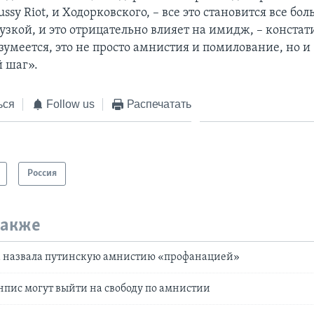
ussy Riot, и Ходорковского, – все это становится все бо
узкой, и это отрицательно влияет на имидж, – констат
зумеется, это не просто амнистия и помилование, но и
 шаг».
ься
Follow us
Распечатать
Россия
также
 назвала путинскую амнистию «профанацией»
пис могут выйти на свободу по амнистии