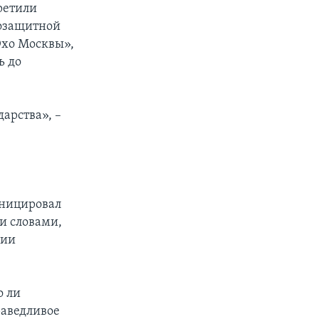
ретили
возащитной
Эхо Москвы»,
ь до
арства», –
уницировал
и словами,
ции
о ли
раведливое