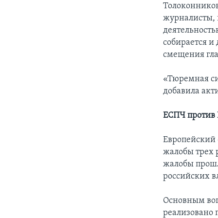
Толоконников
журналисты, 
деятельность
собирается и
смещения гла
«Тюремная си
добавила акт
ЕСПЧ против 
Европейский 
жалобы трех 
жалобы прошл
российских в
Основным воп
реализовано 