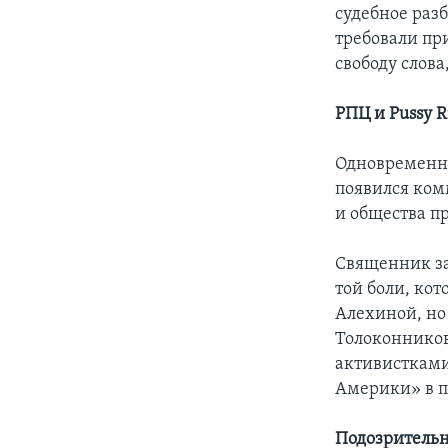
судебное разб
требовали пр
свободу слова
РПЦ и Pussy R
Одновременно
появился ком
и общества п
Священник за
той боли, ко
Алехиной, но
Толоконников
активистками
Америки» в п
Подозритель