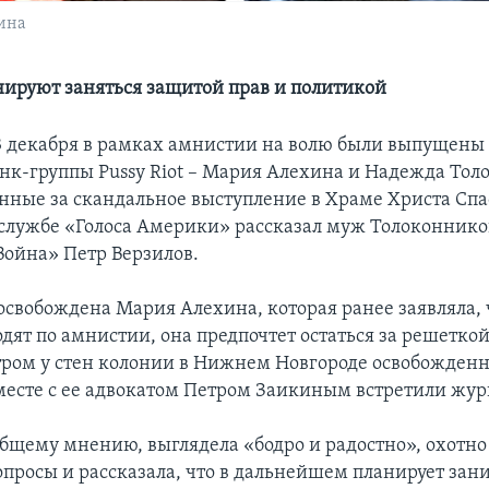
ина
ируют заняться защитой прав и политикой
3 декабря в рамках амнистии на волю были выпущены
нк-группы Pussy Riot – Мария Алехина и Надежда Тол
нные за скандальное выступление в Храме Христа Спа
 службе «Голоса Америки» рассказал муж Толоконнико
Война» Петр Верзилов.
освобождена Мария Алехина, которая ранее заявляла, 
одят по амнистии, она предпочтет остаться за решеткой
тром у стен колонии в Нижнем Новгороде освобожден
месте с ее адвокатом Петром Заикиным встретили жур
общему мнению, выглядела «бодро и радостно», охотно
вопросы и рассказала, что в дальнейшем планирует зан