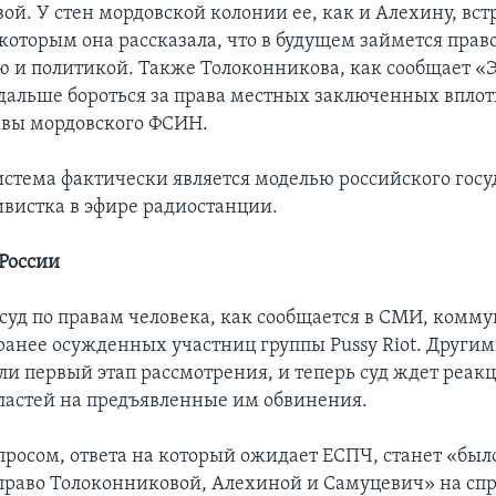
ой. У стен мордовской колонии ее, как и Алехину, вст
которым она рассказала, что в будущем займется пра
ю и политикой. Также Толоконникова, как сообщает «
 дальше бороться за права местных заключенных вплот
вы мордовского ФСИН.
стема фактически является моделью российского госуд
ивистка в эфире радиостанции.
России
суд по правам человека, как сообщается в СМИ, комм
ранее осужденных участниц группы Pussy Riot. Другим
и первый этап рассмотрения, и теперь суд ждет реак
ластей на предъявленные им обвинения.
росом, ответа на который ожидает ЕСПЧ, станет «был
право Толоконниковой, Алехиной и Самуцевич» на сп