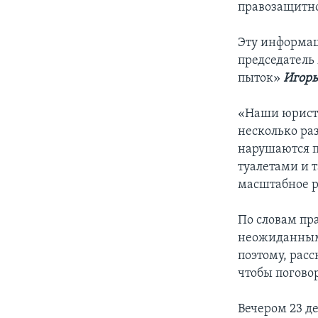
правозащитно
Эту информац
председатель
пыток»
Игорь
«Наши юристы
несколько ра
нарушаются п
туалетами и т
масштабное р
По словам пр
неожиданным,
поэтому, расс
чтобы погово
Вечером 23 д