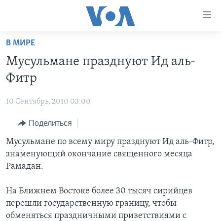
Линки
доступности
Перейти
В МИРЕ
на
ГЛАВНОЕ
Мусульмане празднуют Ид аль-
основной
ПРОГРАММЫ
контент
Фитр
ПРОЕКТЫ
Перейти
АМЕРИКА
к
10 Сентябрь, 2010 03:00
ЭКСПЕРТИЗА
НОВОСТИ ЗА МИНУТУ
УЧИМ АНГЛИЙСКИЙ
основной
Поделиться
ИНТЕРВЬЮ
ИТОГИ
НАША АМЕРИКАНСКАЯ ИСТОРИЯ
навигации
Перейти
ФАКТЫ ПРОТИВ ФЕЙКОВ
Мусульмане по всему миру празднуют Ид аль-Фитр,
ПОЧЕМУ ЭТО ВАЖНО?
А КАК В АМЕРИКЕ?
в
знаменующий окончание священного месяца
ЗА СВОБОДУ ПРЕССЫ
ДИСКУССИЯ VOA
АРТЕФАКТЫ
поиск
Рамадан.
УЧИМ АНГЛИЙСКИЙ
ДЕТАЛИ
АМЕРИКАНСКИЕ ГОРОДКИ
На Ближнем Востоке более 30 тысяч сирийцев
ВИДЕО
НЬЮ-ЙОРК NEW YORK
ТЕСТЫ
перешли государственную границу, чтобы
ПОДПИСКА НА НОВОСТИ
АМЕРИКА. БОЛЬШОЕ ПУТЕШЕСТВИЕ
обменяться праздничными приветствиями с