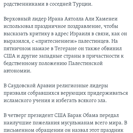
родственниками в соседней Турции.
Learning English
Верховный лидер Ирана Аятолла Али Хаменеи
использовал праздничное поздравление, чтобы
СОЦИАЛЬНЫЕ СЕТИ
высказать критику в адрес Израиля в связи, как он
выразился, c «притеснением» палестинцев. На
пятничном намазе в Тегеране он также обвинил
Языки
США и другие западные страны в причастности к
бедственному положению Палестинcкой
автономии.
В Саудовской Аравии религиозные лидеры
призвали собравшихся верующих придерживаться
исламского учения и избегать всякого зла.
В четверг президент США Барак Обама передал
наилучшие пожелания мусульманам всего мира. В
письменном обращении он назвал этот праздник