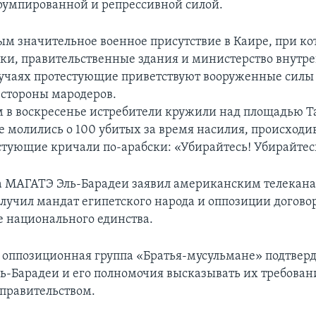
умпированной и репрессивной силой.
ым значительное военное присутствие в Каире, при к
ки, правительственные здания и министерство внутре
учаях протестующие приветствуют вооруженные силы
о стороны мародеров.
 в воскресенье истребители кружили над площадью Т
 молились о 100 убитых за время насилия, происходи
стующие кричали по-арабски: «Убирайтесь! Убирайтесь
 МАГАТЭ Эль-Барадеи заявил американским телекан
олучил мандат египетского народа и оппозиции догово
е национального единства.
оппозиционная группа «Братья-мусульмане» подтвер
ь-Барадеи и его полномочия высказывать их требовани
 правительством.