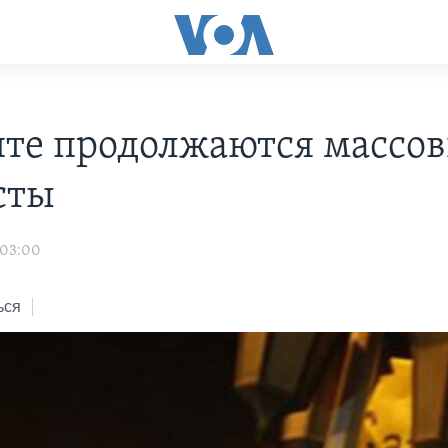
пте продолжаются массо
сты
 03:00
ься