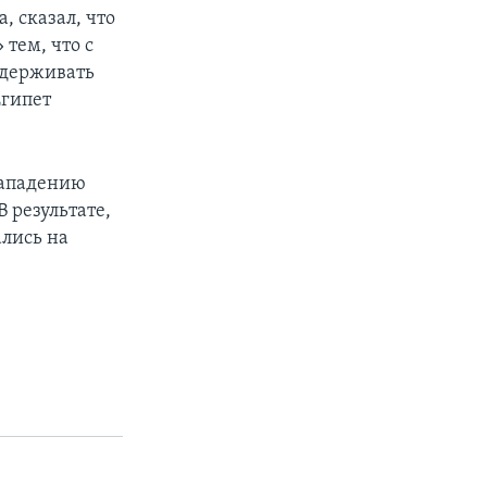
, сказал, что
тем, что с
ддерживать
Египет
нападению
 результате,
лись на