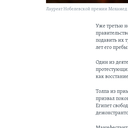
Лауреат Нобелевской премии Мохамед
Уже третью н
правительств
подавить их 
лет его преб
Один из деят
протестующих 
как восстани
Толпа из при
призвал поко
Египет свобо
демонстранто
Манифестанты