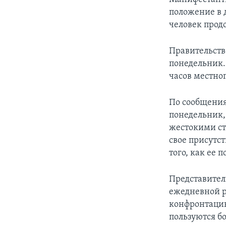
положение в 
человек прод
Правительств
понедельник.
часов местног
По сообщения
понедельник,
жестокими ст
свое присутс
того, как ее
Представители
ежедневной ра
конфронтацию
пользуются б