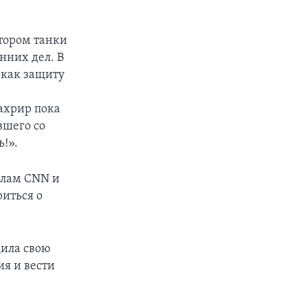
отором танки
нних дел. В
 как защиту
ахрир пока
вшего со
!».
алам CNN и
риться о
дила свою
я и вести