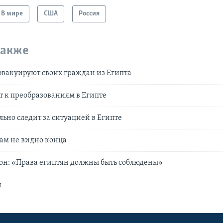
В мире
США
Россия
также
эвакуируют своих граждан из Египта
 к преобразованиям в Египте
ьно следит за ситуацией в Египте
там не видно конца
он: «Права египтян должны быть соблюдены»
и