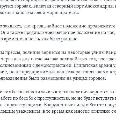
других городах, включая северный порт Александрия, 
олжают многочасовой марш протеста.
о заявляет, что чрезвычайное положение продолжится
 Оно также продлило чрезвычайное положение на час, н
о времени, а не с 4 как было раньше.
м прессы, полиция вернется на некоторые улицы Каир
 через два дня после вывода полицейских сил, последо
олкновениями с демонстрантами. Египетская армия 
твие, но не предпринимала попыток разгонять демонст
 подразделения были размещены на улицах городов.
 сил безопасности заявляют, что полиция вернется к 
боте по борьбе с преступностью, но не будет вступать 
 с протестующими. Вооруженные силы в Египте попу
ольшим уважением, в то время как многие египтяне с