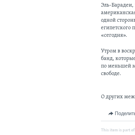
Эль-Барадеи,
американская
одной сторон
египетского 
«сегодня».
Утром в воск
банд, которы
по меньшей м
свободе.
О других меж
Поделит
This item is part of