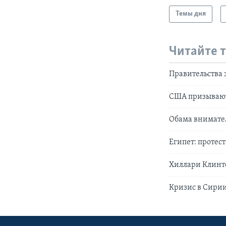
Темы дня
Читайте 
Правительства 
США призывают
Обама внимател
Египет: протес
Хиллари Клинт
Кризис в Сири