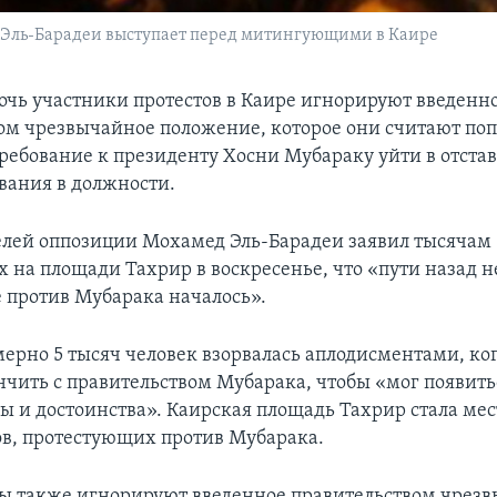
 Эль-Барадеи выступает перед митингующими в Каире
очь участники протестов в Каире игнорируют введенн
ом чрезвычайное положение, которое они считают по
требование к президенту Хосни Мубараку уйти в отстав
ывания в должности.
елей оппозиции Мохамед Эль-Барадеи заявил тысячам
на площади Тахрир в воскресенье, что «пути назад не
е против Мубарака началось».
мерно 5 тысяч человек взорвалась аплодисментами, ко
нчить с правительством Мубарака, чтобы «мог появит
ды и достоинства». Каирская площадь Тахрир стала мес
в, протестующих против Мубарака.
 также игнорируют введенное правительством чрез