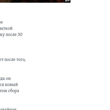
ое
пыткой
ку после 30
т после того,
гда он
ься новый
том сбора
вычайное