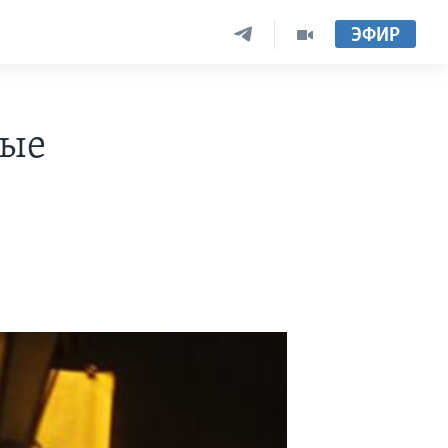
ЭФИР
вые