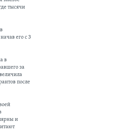
где тысячи
 в
ачав его с 3
а в
вавшего за
увеличила
рантов после
своей
в
лярны и
читают