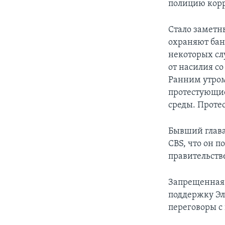
полицию корр
Стало заметн
охраняют бан
некоторых сл
от насилия с
Ранним утром
протестующие
среды. Проте
Бывший глава
CBS, что он п
правительств
Запрещенная 
поддержку Эл
переговоры с