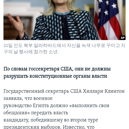
Learning English
СОЦИАЛЬНЫЕ СЕТИ
22일 인도 북부 알라하바드에서 자신을 녹색 나무로 꾸미고 지
구의 날 행사에 참가한 소년.
Языки
По словам госсекретаря США, они не должны
разрушать конституционные органы власти
Государственный секретарь США Хиллари Клинтон
заявила, что военное
руководство Египта должно «выполнить свои
обещания» передать власть
кандидату, победившему во втором туре
президентских выборов. Известно, что