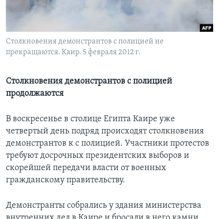
Learning English
Столкновения демонстрантов с полицией не
СОЦИАЛЬНЫЕ СЕТИ
прекращаются. Каир. 5 февраля 2012 г.
Столкновения демонстрантов с полицией
Языки
продолжаются
В воскресенье в столице Египта Каире уже
четвертый день подряд происходят столкновения
демонстрантов к с полицией. Участники протестов
требуют досрочных президентских выборов и
скорейшей передачи власти от военных
гражданскому правительству.
Демонстранты собрались у здания министерства
внутренних дел в Каире и бросали в него камни.