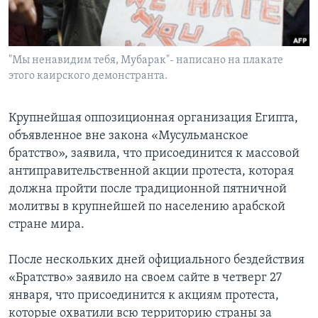
Learning English
"Мы ненавидим тебя, Мубарак"- написано на плакате
СОЦИАЛЬНЫЕ СЕТИ
этого каирского демонстранта.
Крупнейшая оппозиционная организация Египта,
Языки
объявленное вне закона «Мусульманское
братство», заявила, что присоединится к массовой
антиправительственной акции протеста, которая
должна пройти после традиционной пятничной
молитвы в крупнейшей по населению арабской
стране мира.
После нескольких дней официального бездействия
«Братство» заявило на своем сайте в четверг 27
января, что присоединится к акциям протеста,
которые охватили всю территорию страны за