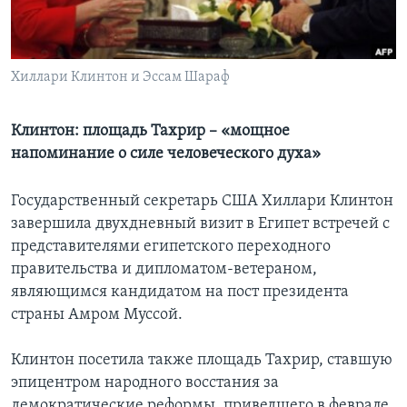
Learning English
Хиллари Клинтон и Эссам Шараф
СОЦИАЛЬНЫЕ СЕТИ
Клинтон: площадь Тахрир – «мощное
напоминание о силе человеческого духа»
Языки
Государственный секретарь США Хиллари Клинтон
завершила двухдневный визит в Египет встречей с
представителями египетского переходного
правительства и дипломатом-ветераном,
являющимся кандидатом на пост президента
страны Амром Муссой.
Клинтон посетила также площадь Тахрир, ставшую
эпицентром народного восстания за
демократические реформы, приведшего в феврале