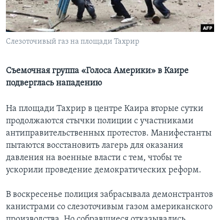
Learning English
Слезоточивый газ на площади Тахрир
СОЦИАЛЬНЫЕ СЕТИ
Съемочная группа «Голоса Америки» в Каире
подверглась нападению
Языки
На площади Тахрир в центре Каира вторые сутки
продолжаются стычки полиции с участниками
антиправительственных протестов. Манифестанты
пытаются восстановить лагерь для оказания
давления на военные власти с тем, чтобы те
ускорили проведение демократических реформ.
В воскресенье полиция забрасывала демонстрантов
канистрами со слезоточивым газом американского
производства. Но собравшиеся отказывались