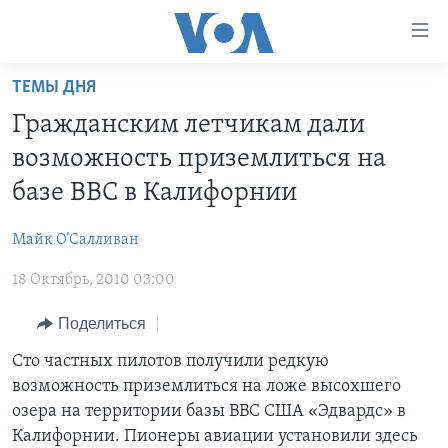
Линки
доступности
Перейти
ТЕМЫ ДНЯ
на
ГЛАВНОЕ
Гражданским летчикам дали
основной
ПРОГРАММЫ
контент
возможность приземлиться на
ПРОЕКТЫ
Перейти
АМЕРИКА
базе ВВС в Калифорнии
к
ЭКСПЕРТИЗА
НОВОСТИ ЗА МИНУТУ
УЧИМ АНГЛИЙСКИЙ
основной
Майк О’Салливан
ИНТЕРВЬЮ
ИТОГИ
НАША АМЕРИКАНСКАЯ ИСТОРИЯ
навигации
Перейти
18 Октябрь, 2010 03:00
ФАКТЫ ПРОТИВ ФЕЙКОВ
ПОЧЕМУ ЭТО ВАЖНО?
А КАК В АМЕРИКЕ?
в
ЗА СВОБОДУ ПРЕССЫ
Поделиться
ДИСКУССИЯ VOA
АРТЕФАКТЫ
поиск
УЧИМ АНГЛИЙСКИЙ
ДЕТАЛИ
АМЕРИКАНСКИЕ ГОРОДКИ
Сто частных пилотов получили редкую
возможность приземлиться на ложе высохшего
ВИДЕО
НЬЮ-ЙОРК NEW YORK
ТЕСТЫ
озера на территории базы ВВС США «Эдвардс» в
ПОДПИСКА НА НОВОСТИ
АМЕРИКА. БОЛЬШОЕ ПУТЕШЕСТВИЕ
Калифорнии. Пионеры авиации установили здесь