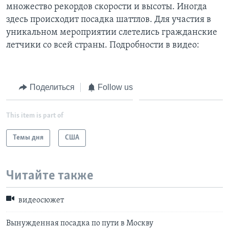
множество рекордов скорости и высоты. Иногда
Learning English
здесь происходит посадка шаттлов. Для участия в
уникальном мероприятии слетелись гражданские
летчики со всей страны. Подробности в видео:
СОЦИАЛЬНЫЕ СЕТИ
Поделиться
Follow us
Языки
This item is part of
Темы дня
США
Читайте также
видеосюжет
Вынужденная посадка по пути в Москву