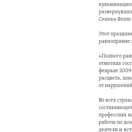
кульминацией
развернувшег
Сенека Фоллс 
Этот праздни
равноправие 
«Полного рав
отметила гос
феврале 2009 
расцвета, по
от нарушений
Во всех стра
составляющей
профессиях н
работы по дом
деятели и ис