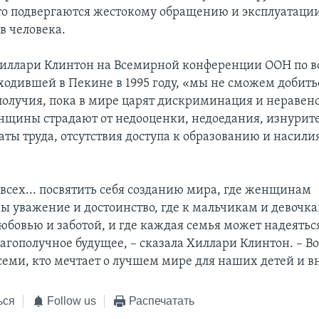
то подвергаются жестокому обращению и эксплуатаци
в человека.
Хиллари Клинтон на Всемирной конференции ООН по 
одившей в Пекине в 1995 году, «мы не сможем добить
получия, пока в мире царят дискриминация и неравенс
нщины страдают от недооценки, недоедания, изнурите
ты труда, отсутствия доступа к образованию и насилия
всех... посвятить себя созданию мира, где женщинам
ы уважение и достоинство, где к мальчикам и девочка
юбовью и заботой, и где каждая семья может надеятьс
агополучное будущее, – сказала Хиллари Клинтон. – Во
семи, кто мечтает о лучшем мире для наших детей и в
ься
Follow us
Распечатать