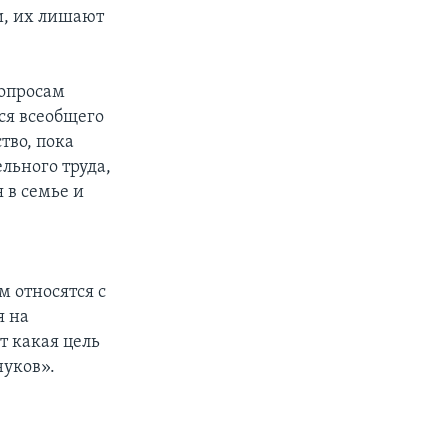
и, их лишают
вопросам
ся всеобщего
тво, пока
льного труда,
 в семье и
м относятся с
я на
т какая цель
нуков».