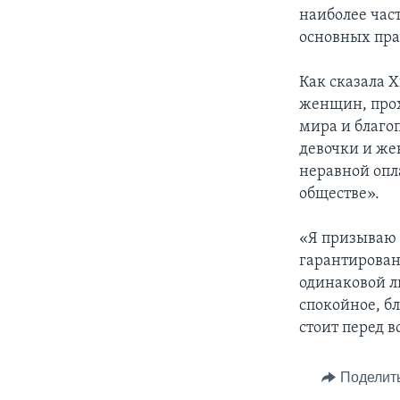
наиболее час
основных пра
Как сказала 
женщин, прох
мира и благо
девочки и же
неравной опла
обществе».
«Я призываю 
гарантирован
одинаковой л
спокойное, бл
стоит перед в
Поделит