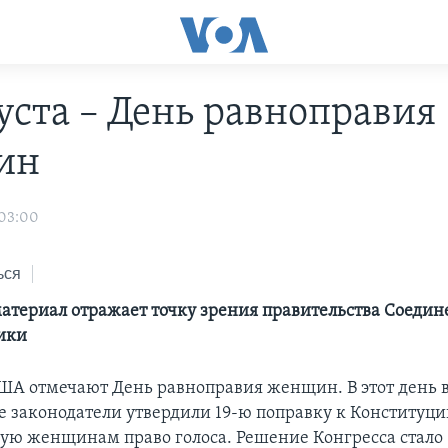
густа – День равноправия
ин
 03:00
ься
териал отражает точку зрения правительства Соеди
ики
США отмечают День равноправия женщин. В этот день в
 законодатели утвердили 19-ю поправку к Конституц
ю женщинам право голоса. Решение Конгресса стало