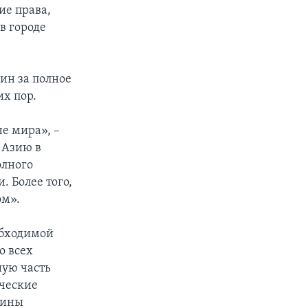
е права,
в городе
ин за полное
их пор.
е мира», –
 Азию в
олного
 Более того,
ом».
обходимой
о всех
шую часть
ические
щины