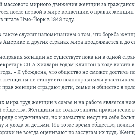
 массового мирного движения женщин за граждански
ося после первой в мире конвенции о правах женщин 
в штате Нью-Йорк в 1848 году.
к также служит напоминанием о том, что борьба женщ
в Америке и других странах мира продолжается и до с
ноправия женщин не существует пока ни в одной стран
секретарь США Хиллари Родэм Клинтон в ходе визита в
года. – Я убеждена, что общество не сможет достичь п
ка женщины не станут его полноправными участниками.
 прав женщин страдают дети, семьи и общество в цел
нах мира труд женщин в семье и на работе является не
 общества. Женщины не только заняты практически в
аряду с мужчинами, но и зачастую несут на себе боль
у и ухода за детьми. И в то же время общество, полит
торики не всегда оценивают по заслугам их труд. Жен