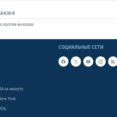
также
ию против женщин
Ы
СОЦИАЛЬНЫЕ СЕТИ
А за минуту
New York
VOA