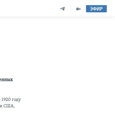
ЭФИР
ненных
 1920 году
ии США,