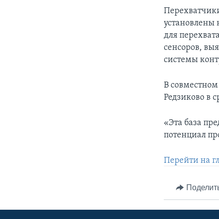
Перехватчики
установлены 
для перехват
сенсоров, вы
системы конт
В совместном 
Редзиково в с
«Эта база пр
потенциал пр
Перейти на г
Поделит