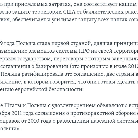
ь при приемлемых затратах, она соответствует нашим
ам по защите территории США от баллистических раке
твия, обеспечивает и усиливает защиту всех наших со
09 года Польша стала первой страной, давшая принцип
размещение элементов системы ПРО на своей террито
первым государством, переговоры с которым завершил
соглашения о базировании (это произошло в июле 2010
а Польша ратифицировала это соглашение, две страны 
аявление, в котором говорится, что они готовы сделат
чению европейской безопасности:
 Штаты и Польша с удовлетворением объявляют о вст
тября 2011 года соглашения о противоракетной обороне 
поправок от 2010 года о размещении наземной системы
Польши».