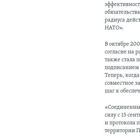
эффективност
обязательств
радиуса дейс
НАТО».
В октябре 20
согласие на 
также стала 
подписанием 
Теперь, когд
совместное з
шаг к обеспе
«Соединенные
силу с 15 сен
и протокола 
территории 