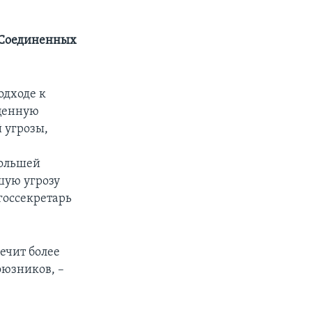
 Соединенных
одходе к
оценную
 угрозы,
большей
шую угрозу
госсекретарь
ечит более
оюзников, –
ю