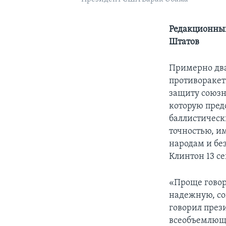
Редакционный
Штатов
Примерно два
противоракет
защиту союзн
которую пред
баллистическ
точностью, и
народам и бе
Клинтон 13 се
«Проще говор
надежную, со
говорил прези
всеобъемлюща