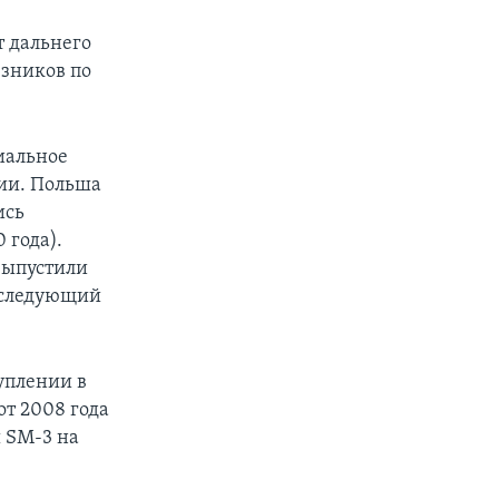
т дальнего
юзников по
иальное
рии. Польша
ись
 года).
выпустили
ь следующий
уплении в
от 2008 года
 SM-3 на