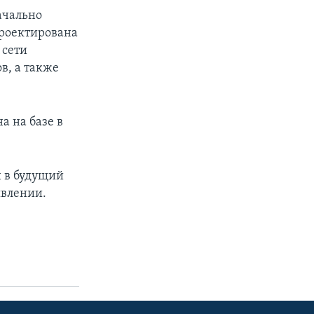
ачально
проектирована
 сети
в, а также
а на базе в
н в будущий
явлении.