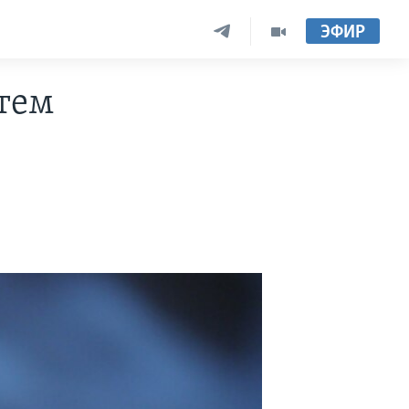
ЭФИР
тем