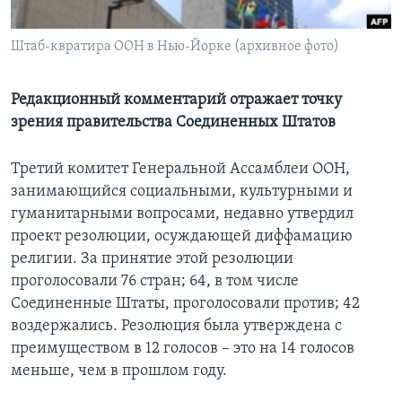
Learning English
Штаб-квратира ООН в Нью-Йорке (архивное фото)
СОЦИАЛЬНЫЕ СЕТИ
Редакционный комментарий отражает точку
зрения правительства Соединенных Штатов
Языки
Третий комитет Генеральной Ассамблеи ООН,
занимающийся социальными, культурными и
гуманитарными вопросами, недавно утвердил
проект резолюции, осуждающей диффамацию
религии. За принятие этой резолюции
проголосовали 76 стран; 64, в том числе
Соединенные Штаты, проголосовали против; 42
воздержались. Резолюция была утверждена с
преимуществом в 12 голосов – это на 14 голосов
меньше, чем в прошлом году.