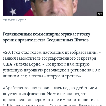
Learning English
Уильям Бернс
СОЦИАЛЬНЫЕ СЕТИ
Редакционный комментарий отражает точку
зрения правительства Соединенных Штатов
Языки
«2011 год стал годом настоящих преобразований, –
заявил заместитель государственного секретаря
США Уильям Бернс. – Он принес нам первую
успешную народную революцию в регионе за 30 с
лишним лет, а потом – вторую и третью».
«Арабская весна» развивалась под воздействием
внутренних факторов. Но это не значит, что
произошедшие перемены не имеют отношения к
США, продолжал Бернс. Соединенные Штаты будут