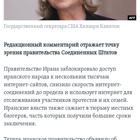
Learning English
Государственный секретарь США Хиллари Клинтон
СОЦИАЛЬНЫЕ СЕТИ
Редакционный комментарий отражает точку
зрения правительства Соединенных Штатов
Языки
Правительство Ирана заблокировало доступ
иранского народа к нескольким тысячам
интернет-сайтов, снизило скорость интернет-
соединений до предела и использует интернет для
отслеживания участников протестов и их семей.
Иранские власти также сажают в тюрьму местных
блогеров, часть которых получили большие сроки
заключения.
Теперь иранское правительство объявило об