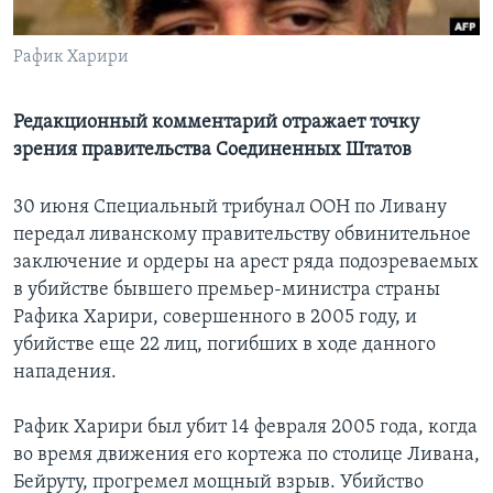
Learning English
Рафик Харири
СОЦИАЛЬНЫЕ СЕТИ
Редакционный комментарий отражает точку
зрения правительства Соединенных Штатов
Языки
30 июня Специальный трибунал ООН по Ливану
передал ливанскому правительству обвинительное
заключение и ордеры на арест ряда подозреваемых
в убийстве бывшего премьер-министра страны
Рафика Харири, совершенного в 2005 году, и
убийстве еще 22 лиц, погибших в ходе данного
нападения.
Рафик Харири был убит 14 февраля 2005 года, когда
во время движения его кортежа по столице Ливана,
Бейруту, прогремел мощный взрыв. Убийство