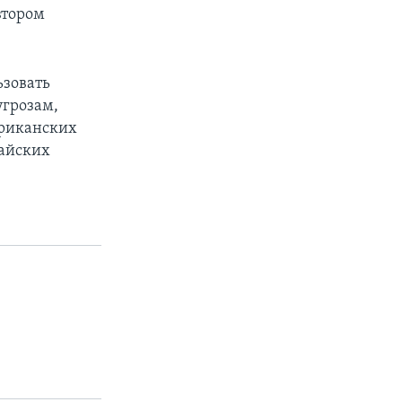
втором
ьзовать
угрозам,
риканских
тайских