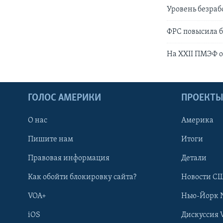
Уровень безраб
ФРС повысила б
На XXII ПМЭФ 
ГОЛОС АМЕРИКИ
ПРОЕКТ
О нас
Америка
Пишите нам
Итоги
Правовая информация
Детали
Как обойти блокировку сайта?
Новости СШ
VOA+
Нью-Йорк 
iOS
Дискуссия 