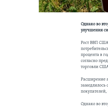
Однако во вт
улучшения си
Рост ВВП США
потребительс
процента в г
согласно пре
торговли США
Расширение а
замедлилось 
покупателей, 
Однако во вто