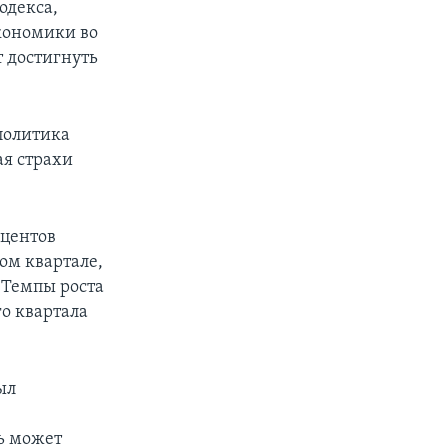
одекса,
экономики во
т достигнуть
политика
я страхи
оцентов
ом квартале,
. Темпы роста
о квартала
ыл
ь может