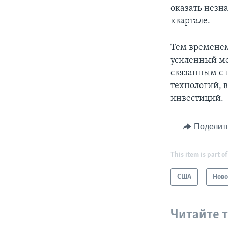
оказать незн
квартале.
Тем временем
усиленный ме
связанным с
технологий, 
инвестиций.
Поделит
This item is part of
США
Ново
Читайте 