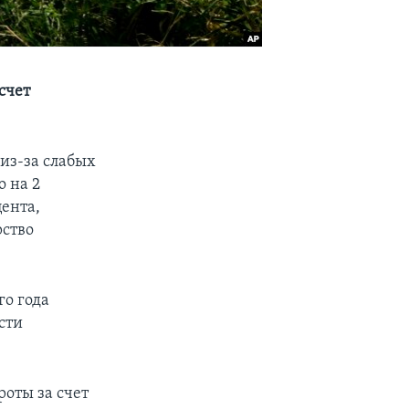
счет
из-за слабых
о на 2
цента,
рство
о года
сти
роты за счет