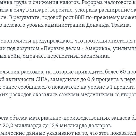
ынка труда и снижения налогов. Реформа налогового к
ила в силу в январе, вероятно, ускорила расширение 
ле. В результате, годовой рост ВВП по-прежнему може
о целевого уровня администрации Дональда Трампа.
я экономисты предупреждают, что протекционистская 
и под лозунгом «Первым делом - Америка», усиливша
вых войн, омрачает перспективы экономики.
тельских расходов, на которые приходится более 60 пр
й активности США, замедлился до 0,9 процента в перв
к ранее сообщалось о показателе на уровне в 1 процент
ких расходов оказались самыми медленными со второг
оста объема материально-производственных запасов б
 20,2 миллиарда до 13,9 миллиарда долларов.
мические данные указывают на то, что этот показател