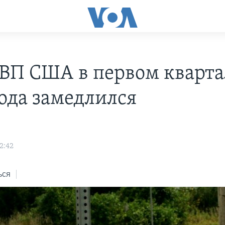
ВВП США в первом кварта
года замедлился
2:42
ься