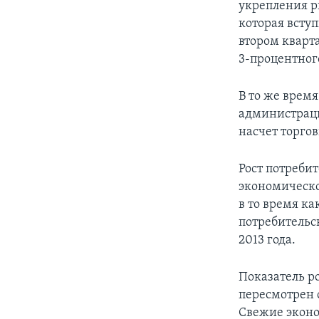
укрепления р
которая вступ
втором кварта
3-процентног
В то же врем
администраци
насчет торго
Рост потреби
экономическо
в то время ка
потребительс
2013 года.
Показатель р
пересмотрен с
Свежие эконо