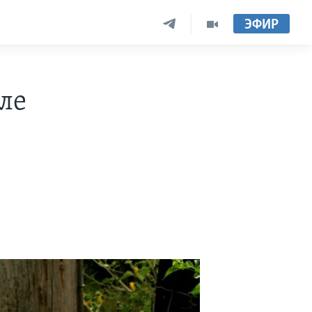
ЭФИР
ле