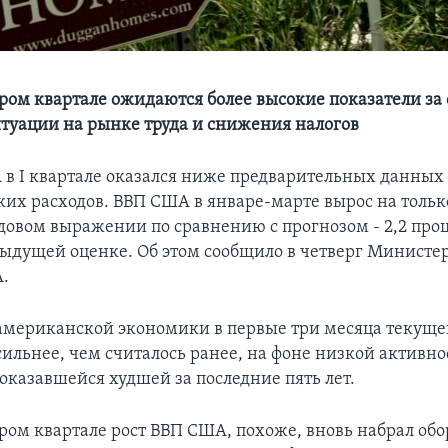
ором квартале ожидаются более высокие показатели за 
туации на рынке труда и снижения налогов
 в I квартале оказался ниже предварительных данных 
ких расходов. ВВП США в январе-марте вырос на тольк
одовом выражении по сравнению с прогнозом - 2,2 про
дыдущей оценке. Об этом сообщило в четверг Министе
.
мериканской экономики в первые три месяца текущег
сильнее, чем считалось ранее, на фоне низкой активно
оказавшейся худшей за последние пять лет.
ром квартале рост ВВП США, похоже, вновь набрал обо