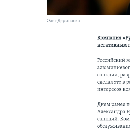
Олег Дерипаска
Компания «Рус
негативным п
Российский м
алюминиевого
санкции, раз
сделал это в
интересов ко
Днем ранее п
Александра Бу
санкций. Ком
обслуживание