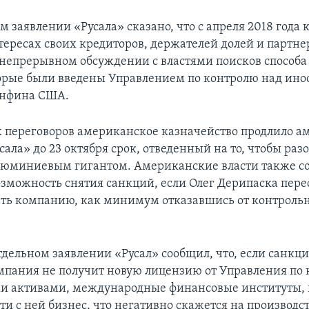
 заявлении «Русала» сказано, что с апреля 2018 года
тересах своих кредиторов, держателей долей и партне
 непрерывном обсуждении с властями поисков способа
орые были введены Управлением по контролю над ин
нфина США.
х переговоров американское казначейство продлило 
ала» до 23 октября срок, отведенный на то, чтобы раз
люминиевым гигантом. Американские власти также с
озможность снятия санкций, если Олег Дерипаска пере
ть компанию, как минимум отказавшись от контрольн
тдельном заявлении «Русал» сообщил, что, если санкци
мпания не получит новую лицензию от Управления по
 активами, международные финансовые институты, 
ти с ней бизнес, что негативно скажется на производс