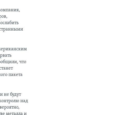
 компания,
ров,
 ослабить
остранными
американским
орвать
ообщили, что
станет
ого пакета
и не будут
 контролю над
вероятно,
тве металла и