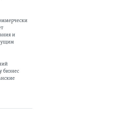
коммерчески
ет
ания и
екущим
ний
у бизнес
анские