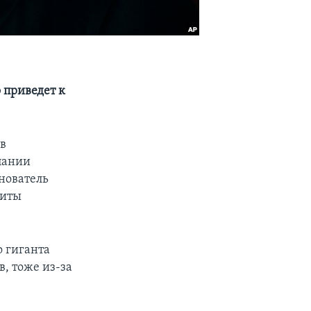
о приведет к
ов
пании
нователь
щиты
 гиганта
в, тоже из-за