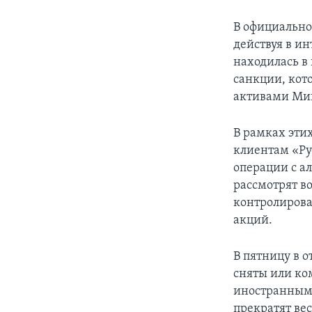
В официальном
действуя в ин
находилась в
санкции, кот
активами Ми
В рамках эти
клиентам «Рус
операции с а
рассмотрят в
контролирова
акций.
В пятницу в о
сняты или ко
иностранными
прекратят вес