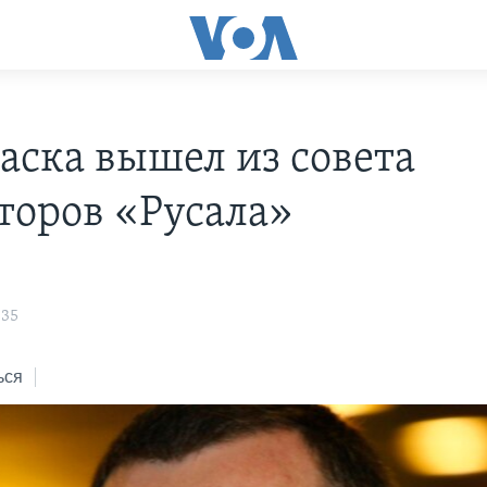
аска вышел из совета
торов «Русала»
:35
ься