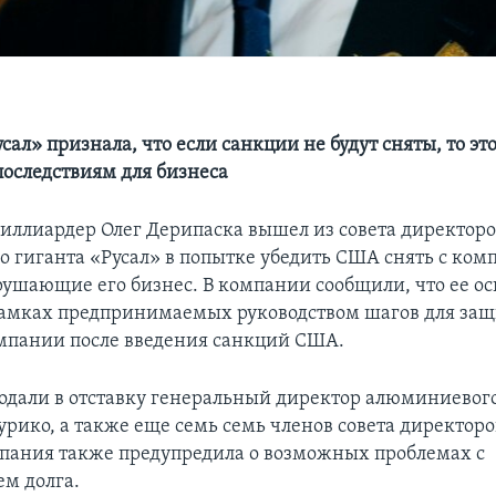
ал» признала, что если санкции не будут сняты, то эт
оследствиям для бизнеса
иллиардер Олег Дерипаска вышел из совета директор
 гиганта «Русал» в попытке убедить США снять с ком
рушающие его бизнес. В компании сообщили, что ее ос
 рамках предпринимаемых руководством шагов для за
мпании после введения санкций США.
одали в отставку генеральный директор алюминиевого
рико, а также еще семь семь членов совета директоро
пания также предупредила о возможных проблемах с
м долга.