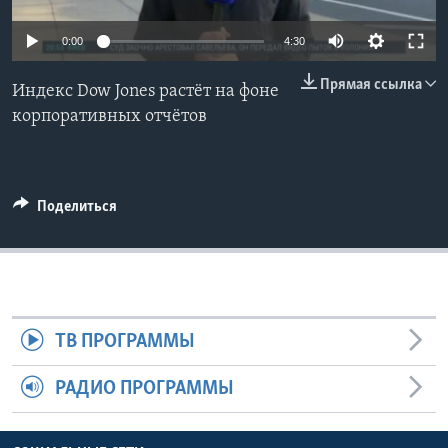
Learning English
0:00
4:30
Прямая ссылка
СОЦИАЛЬНЫЕ СЕТИ
Индекс Dow Jones растёт на фоне
корпоративных отчётов
Языки
Поделиться
ТВ ПРОГРАММЫ
РАДИО ПРОГРАММЫ