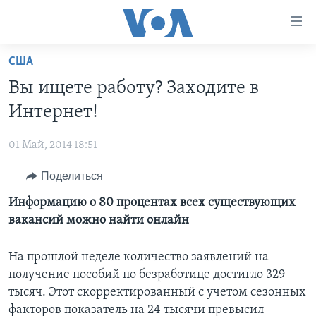
Линки
доступности
Перейти
США
на
ГЛАВНОЕ
Вы ищете работу? Заходите в
основной
ПРОГРАММЫ
контент
Интернет!
ПРОЕКТЫ
Перейти
АМЕРИКА
к
01 Май, 2014 18:51
ЭКСПЕРТИЗА
НОВОСТИ ЗА МИНУТУ
УЧИМ АНГЛИЙСКИЙ
основной
Поделиться
ИНТЕРВЬЮ
ИТОГИ
НАША АМЕРИКАНСКАЯ ИСТОРИЯ
навигации
Перейти
ФАКТЫ ПРОТИВ ФЕЙКОВ
Информацию о 80 процентах всех существующих
ПОЧЕМУ ЭТО ВАЖНО?
А КАК В АМЕРИКЕ?
в
вакансий можно найти онлайн
ЗА СВОБОДУ ПРЕССЫ
ДИСКУССИЯ VOA
АРТЕФАКТЫ
поиск
УЧИМ АНГЛИЙСКИЙ
ДЕТАЛИ
АМЕРИКАНСКИЕ ГОРОДКИ
На прошлой неделе количество заявлений на
получение пособий по безработице достигло 329
ВИДЕО
НЬЮ-ЙОРК NEW YORK
ТЕСТЫ
тысяч. Этот скорректированный с учетом сезонных
ПОДПИСКА НА НОВОСТИ
АМЕРИКА. БОЛЬШОЕ ПУТЕШЕСТВИЕ
факторов показатель на 24 тысячи превысил