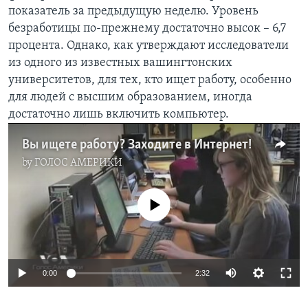
показатель за предыдущую неделю. Уровень
Learning English
безработицы по-прежнему достаточно высок – 6,7
процента. Однако, как утверждают исследователи
СОЦИАЛЬНЫЕ СЕТИ
из одного из известных вашингтонских
университетов, для тех, кто ищет работу, особенно
для людей с высшим образованием, иногда
достаточно лишь включить компьютер.
Языки
Вы ищете работу? Заходите в Интернет!
by
ГОЛОС АМЕРИКИ
No media source currently available
0:00
2:32