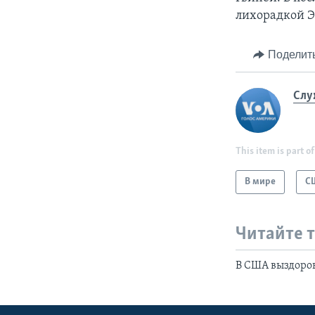
лихорадкой Э
Поделит
Слу
This item is part of
В мире
С
Читайте 
В США выздоров