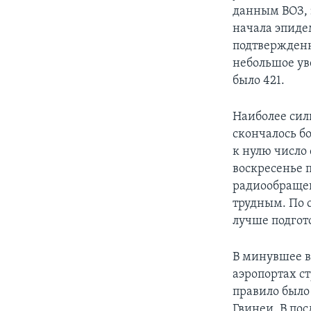
данным ВОЗ, э
начала эпиде
подтвержденн
небольшое ув
было 421.
Наиболее сил
скончалось бо
к нулю число 
воскресенье 
радиообращен
трудным. По 
лучше подгот
В минувшее в
аэропортах с
правило было
Гвинеи. В по