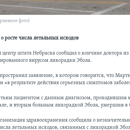
рхивное фото)
 о росте числа летальных исходов
центр штата Небраска сообщил о кончине доктора из
ированного вирусом лихорадки Эбола.
спространил заявление, в котором говорится, что Март
и «в результате действия серьезных симптомов заболе
етьим пациентом с данным диагнозом, проходившим к
тале, и вторым больным лихорадкой Эбола, умершим в
ганизация здравоохранения сообщила о незначитель
исла летальных исходов, связанных с лихорадкой Эбол