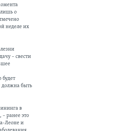
 момента
 лишь о
отмечено
ой неделе их
олезни
дачу – свести
увшее
 будет
и должна быть
рининга в
 – ранее это
а-Леоне и
заболевания