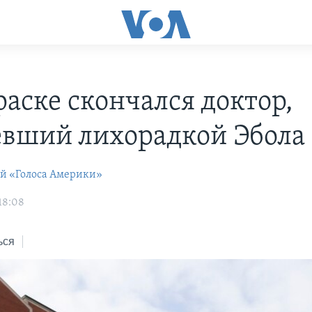
раске скончался доктор,
евший лихорадкой Эбола
ей «Голоса Америки»
18:08
ься