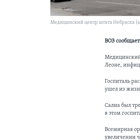
Медицинский центр штата Небраска (а
ВОЗ сообщает
Медицинский 
Леоне, инфиц
Госпиталь ра
ушел из жизн
Салиа был тр
в этом госпи
Всемирная ор
увеличении ч