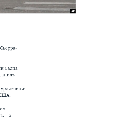
 Сьерра-
ин Салиа
вания».
урс лечения
 США.
ном
а. По