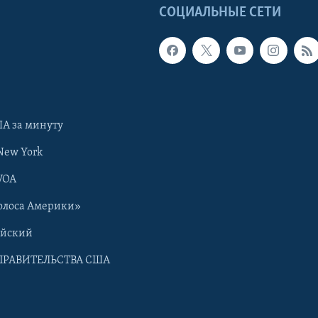
Ы
СОЦИАЛЬНЫЕ СЕТИ
А за минуту
New York
VOA
олоса Америки»
ийский
ПРАВИТЕЛЬСТВА США