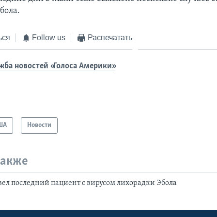
бола.
ься
Follow us
Распечатать
жба новостей «Голоса Америки»
ША
Новости
также
ел последний пациент с вирусом лихорадки Эбола