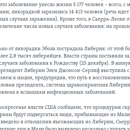
то заболевание унесло жизни 5 177 человек – всего, с
мии, лихорадкой заразились 14 413 человек (речь идет
ых случаях заражения). Кроме того, в Сьерра-Леоне 
еличение числа новых случаев заболевания: на прошл
ьно от лихорадки Эбола пострадала Либерия: от этой б
лее 2,8 тысяч либерийцев. Власти страны поставили за
случаев заболевания к Рождеству (25 декабря). В мин
президент Либерии Элен Джонсон-Серлиф выступила с
ием к нации, предупредив, что путь к восстановлению
словам президента, система здравоохранения Либери
овлена к вспышкам инфекционных заболеваний.
оскресенье власти США сообщили, что процедурам ск
траны будут подвергаться люди, прибывающие из Мали,
 введено в отношении въезжающих из Либерии, Сьерр
следние дни в Мали было выявлено несколько случаев 