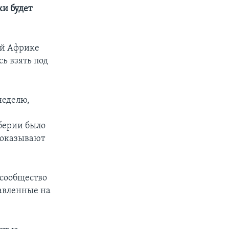
и будет
ой Африке
ь взять под
неделю,
иберии было
показывают
 сообщество
авленные на