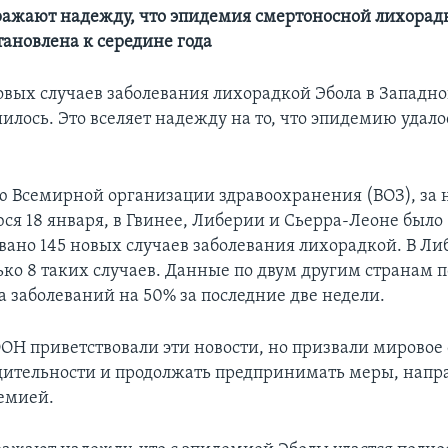
ажают надежду, что эпидемия смертоносной лихорадк
тановлена к середине года
овых случаев заболевания лихорадкой Эбола в Западн
лось. Это вселяет надежду на то, что эпидемию удалос
 Всемирной организации здравоохранения (ВОЗ), за 
я 18 января, в Гвинее, Либерии и Сьерра-Леоне было
вано 145 новых случаев заболевания лихорадкой. В Л
ько 8 таких случаев. Данные по двум другим странам 
а заболеваний на 50% за последние две недели.
ОН приветствовали эти новости, но призвали мировое
дительности и продолжать предпринимать меры, напр
демией.