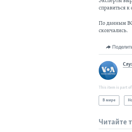
Эксперты выр
справиться к 
По данным ВОЗ
скончались.
Поделит
Слу
This item is part of
В мире
Н
Читайте 