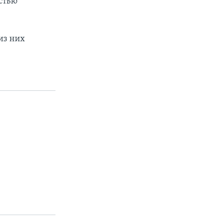
стью
из них