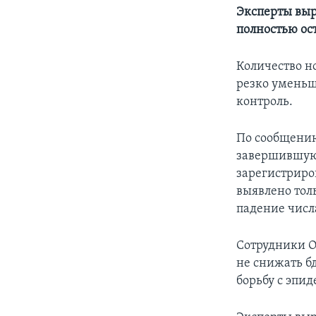
Эксперты выр
полностью ос
Количество н
резко уменьши
контроль.
По сообщению
завершившуюс
зарегистриро
выявлено тол
падение числ
Сотрудники О
не снижать б
борьбу с эпи