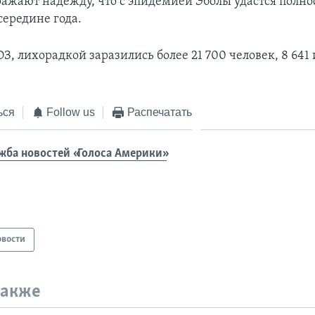
ажают надежду, что с эпидемией Эболы удастся полно
середине года.
, лихорадкой заразились более 21 700 человек, 8 641 
ься
Follow us
Распечатать
жба новостей «Голоса Америки»
овости
также