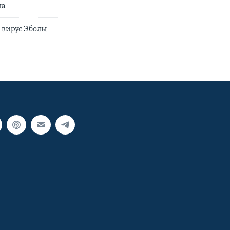
ла
 вирус Эболы