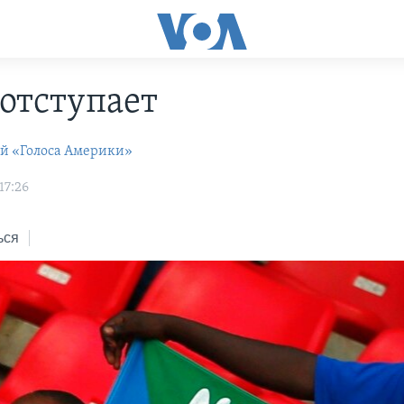
 отступает
ей «Голоса Америки»
17:26
ься