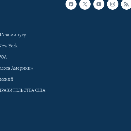
А за минуту
New York
VOA
олоса Америки»
ийский
ПРАВИТЕЛЬСТВА США