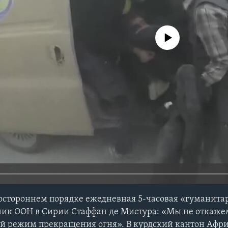
No media source currently avail
остороннем порядке ежедневная 5-часовая «гуманитар
ник ООН в Сирии Стаффан де Мистура: «Мы не откаже
й режим прекращения огня». В курдский кантон Афри