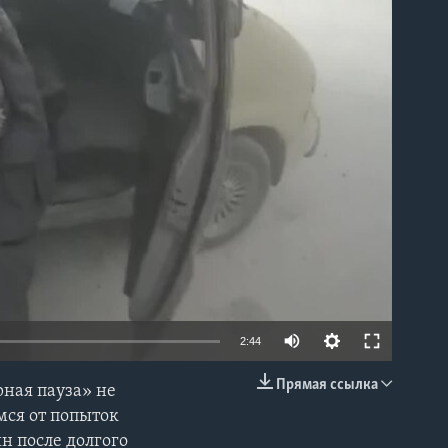
able
2:44
Прямая ссылка
ная пауза» не
EMBED
мся от попыток
н после долгого