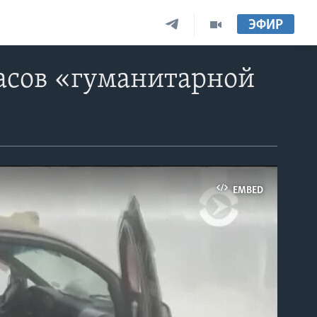
ЭФИР
часов «гуманитарной
EMBED