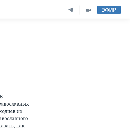
ЭФИР
 В
православных
ходцев из
авославного
азать, как