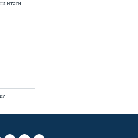
ти итоги
wmv