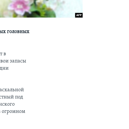
вых головных
т в
свои запасы
 дни
пасхальной
стный под
нского
 в огромном