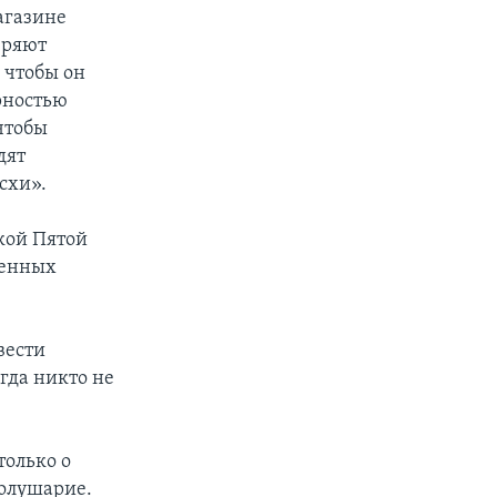
агазине
еряют
 чтобы он
рностью
чтобы
дят
схи».
кой Пятой
шенных
вести
гда никто не
только о
полушарие.