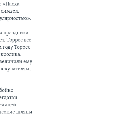
: «Пасха
 символ.
улярностью».
м праздника.
т, Торрес все
 году Торрес
 кролика.
увеличили ему
 покупателям,
 бойко
егдатаи
делицей
высокие шляпы