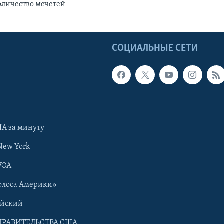
оличество мечетей
Ы
СОЦИАЛЬНЫЕ СЕТИ
А за минуту
New York
VOA
олоса Америки»
ийский
ПРАВИТЕЛЬСТВА США