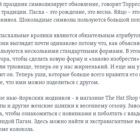
й праздник символизирует обновление, говорит Торрес
традиции. Пасха – это рождение, это весна. Яйцо – это
 символ. Шоколадные символы пользуются большой поп
асхальные кролики являются обязательным атрибуто
они выглядят почти одинаково потому что, как объясняе
льзуются несколькими стандартными формами. В этом
тора, чтобы сделать новую форму и «заново изобрести»
и туловище, теперь он у нас жирненький. И еще мы 
ит он. Теперь уши, которые больше всего нравятся его
е, что ими можно поделиться с другом.
оне нью-йоркских модников – в магазине The Hat Shop
ты и другие женские шляпки к весеннему сезону. Завс
а, чтобы ознакомиться с новинками и поболтать с вла
индой Паган. Здесь можно найти и экстравагантные 
рме колокола.