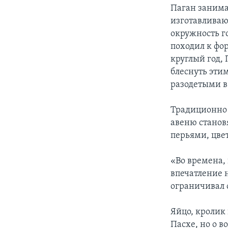
Паган занима
изготавливаю
окружность г
походил к фо
круглый год, 
блеснуть эти
разодетыми в 
Традиционно 
авеню станов
перьями, цве
«Во времена,
впечатление 
ограничивал 
Яйцо, кролик
Пасхе, но о 