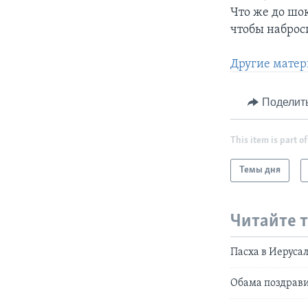
Что же до шо
чтобы наброси
Другие матер
Поделит
This item is part of
Темы дня
Читайте 
Пасха в Иеруса
Обама поздрави