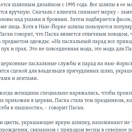
ется шляпным дизайном с 1995 года. Все шляпы в ее м
тся вручную. Сначала с клиента снимают мерку – зам
оловы над ушами и бровями. Затем подбирается фасон,
рме лица. Хотя в Нью-Йорке шляпы пользуются популя
Паган говорит, что Пасха является отличным поводом, 
м предметом одежды: «На пасхальный парад все прихо
пух и прах. Это не повседневная мода, это мода для Па
церковные пасхальные службы и парад на нью-йоркс
ятся сценой для владельцев причудливых шляп, укра
тами и лентами.
 когда женщины специально наряжались, чтобы произ
на прихожан в церкви, Пасха стала тем праздником, ко
себя в пышности», – говорит Паган.
 и цветы, украшающие яркую шляпку, напоминают не 
возрождении, связанном с приходом весны в северное 