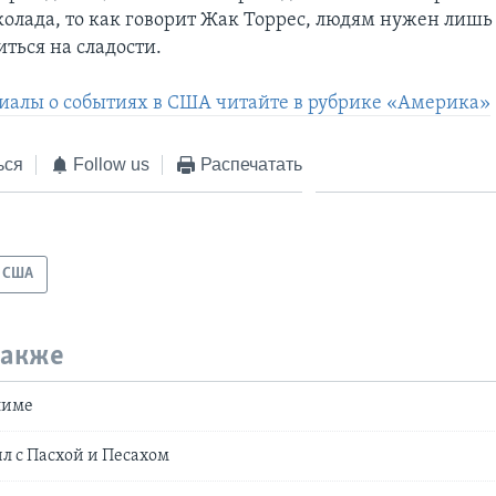
колада, то как говорит Жак Торрес, людям нужен лишь 
ться на сладости.
иалы о событиях в США читайте в рубрике «Америка»
ься
Follow us
Распечатать
США
также
лиме
л с Пасхой и Песахом