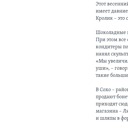
Этот весенни
имеет давние 
Кролик – это
Шоколадные п
При этом все 
кондитеры по
нанял скульп
«Мы увеличил
уши», – говор
такие больши
В Сохо – рай
продают боне
приходят сюд
магазина – Л
и шляпы в фо