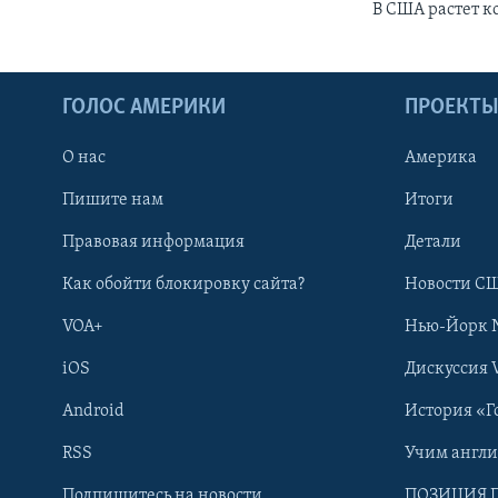
В США растет к
ГОЛОС АМЕРИКИ
ПРОЕКТ
О нас
Америка
Пишите нам
Итоги
Правовая информация
Детали
Как обойти блокировку сайта?
Новости СШ
VOA+
Нью-Йорк 
iOS
Дискуссия 
Android
История «Г
RSS
Учим англ
Learning English
Подпишитесь на новости
ПОЗИЦИЯ 