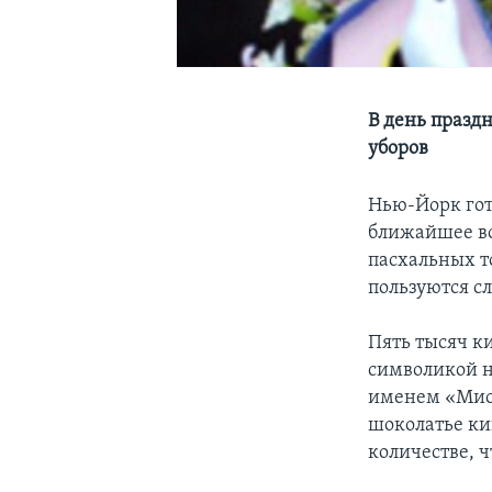
В день празд
уборов
Нью-Йорк гот
ближайшее во
пасхальных т
пользуются сл
Пять тысяч к
символикой н
именем «Мист
шоколатье ки
количестве, 