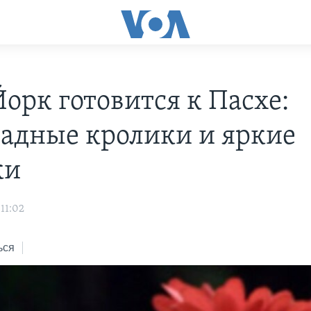
орк готовится к Пасхе:
адные кролики и яркие
ки
11:02
ься