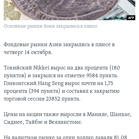
Learning English
Основные рынки Азии закрылись в плюсе
СОЦИАЛЬНЫЕ СЕТИ
Фондовые рынки Азии закрылись в плюсе в
четверг 14 октября.
Языки
Токийский Nikkei вырос на два процента (180
пунктов) и закрылся на отметке 9584 пункта.
Гонконгский Hang Seng вырос почти на 1,75
процента (394 пункта) и составил к закрытию
торговой сессии 23852 пункта.
Цены на акции также выросли в Маниле, Шанхае,
Сиднее, Тайбэе и Веллингтоне.
На валютном рынке за один доллар давали 81,08