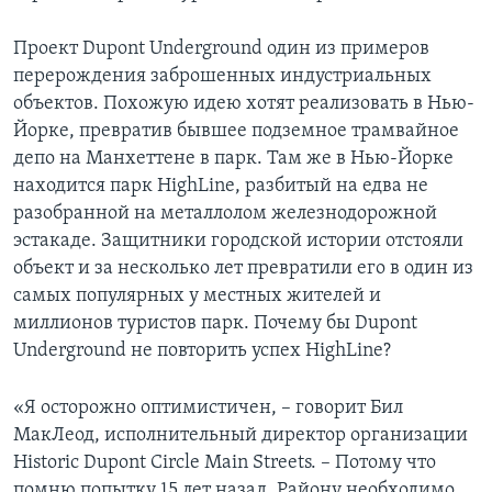
Проект Dupont Underground один из примеров
перерождения заброшенных индустриальных
объектов. Похожую идею хотят реализовать в Нью-
Йорке, превратив бывшее подземное трамвайное
депо на Манхеттене в парк. Там же в Нью-Йорке
находится парк HighLine, разбитый на едва не
разобранной на металлолом железнодорожной
эстакаде. Защитники городской истории отстояли
объект и за несколько лет превратили его в один из
самых популярных у местных жителей и
миллионов туристов парк. Почему бы Dupont
Underground не повторить успех HighLine?
«Я осторожно оптимистичен, – говорит Бил
МакЛеод, исполнительный директор организации
Historic Dupont Circle Main Streets. – Потому что
помню попытку 15 лет назад. Району необходимо