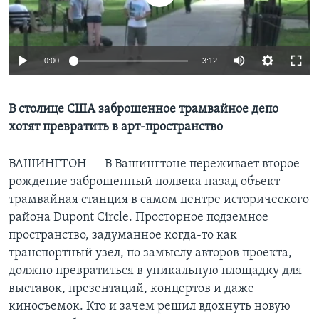
Learning English
0:00
3:12
СОЦИАЛЬНЫЕ СЕТИ
В столице США заброшенное трамвайное депо
хотят превратить в арт-пространство
Языки
ВАШИНГТОН —
В Вашингтоне переживает второе
рождение заброшенный полвека назад объект –
трамвайная станция в самом центре исторического
района Dupont Circle. Просторное подземное
пространство, задуманное когда-то как
транспортный узел, по замыслу авторов проекта,
должно превратиться в уникальную площадку для
выставок, презентаций, концертов и даже
киносъемок. Кто и зачем решил вдохнуть новую