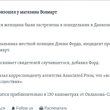
изошел у магазина Волмарт
и женщина были застрелены в понедельник в Данкене
чальника местной полиции Дэнни Форда, инцидент пр
март.
скивает свидетелей случившегося, добавил Форд.
зал корреспонденту агентства Associated Press, что «в
исшествия».
ится приблизительно в 130 километрах от Оклахома-С
ься
Follow us
Распечатать