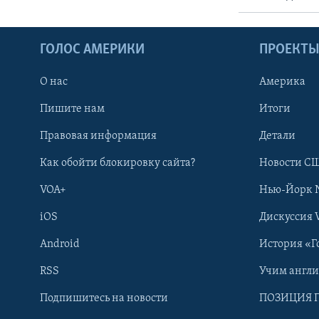
ГОЛОС АМЕРИКИ
ПРОЕКТ
О нас
Америка
Пишите нам
Итоги
Правовая информация
Детали
Как обойти блокировку сайта?
Новости СШ
VOA+
Нью-Йорк 
iOS
Дискуссия 
Android
История «Г
RSS
Учим англ
Learning English
Подпишитесь на новости
ПОЗИЦИЯ 