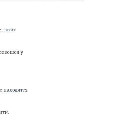
, штат
оизошел у
се находятся
ити.