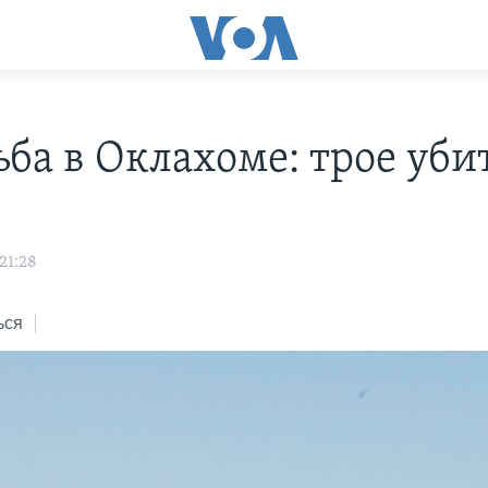
ьба в Оклахоме: трое уб
s
21:28
ься