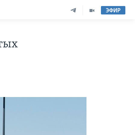
ЭФИР
итых