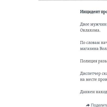
Инцидент про
Двое мужчин 
Оклахома.
По словам на
магазина Вол
Полиция разы
Диспетчер ска
на месте про
Данкен наход
Поделит