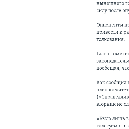
нынешнего год
силу после оп
Оппоненты пр
привести к р
толкования.
Глава комите
законодатель
пообещал, чт
Как сообщил 
член комитет
(«Справедлив
вторник не сл
«Была лишь в
голосуемого в