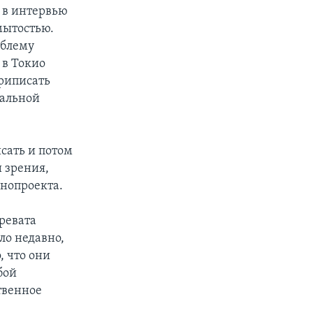
н в интервью
мытостью.
облему
 в Токио
риписать
иальной
исать и потом
и зрения,
нопроекта.
чревата
ло недавно,
, что они
бой
твенное