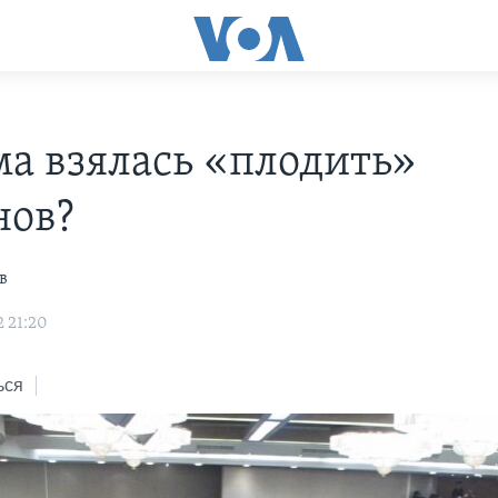
ма взялась «плодить»
ов?
в
2 21:20
ься