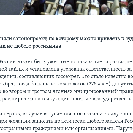
няли законопроект, по которому можно привлечь к суд
 ли не любого россиянина
 России может быть ужесточено наказание за разглаш
ной тайны и установлена уголовная ответственность за
дений, составляющих госсекрет. Это стало известно в
тября, когда большинством голосов (375 «за») депута
у во втором и третьем чтениях инициированный прав
, расширительно толкующий понятие «государственна
спертов, в случае вступления этого закона в силу в «
при желании записать практически любого жителя Росс
иностранными гражданами или организациями. Наруш