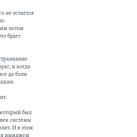
о не остается
по
 им потом
то будет
страивание
раг, и когда
все до боли
ешкин.
ит.
 который был
ловек системы
лит. И в этом
мся имиджем