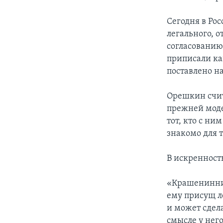
Сегодня в Ро
легального, 
согласованию
приписали как
поставлено на
Орешкин счит
прежней моде
тот, кто с ни
знакомо для 
В искренност
«Крашенинник
ему присущ ле
и может сдела
смысле у нег