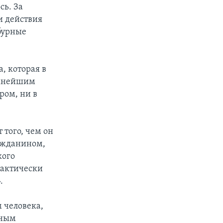
сь. За
и действия
 бурные
, которая в
ожнейшим
ром, ни в
 того, чем он
ражданином,
кого
фактически
.
м человека,
пным