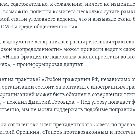
ем, содержательно, к сожалению, ничего не изменило
 возможно, попытки комитета несколько сузить рамк
мой статьи уголовного кодекса, что и вызывало очень
 СМИ и среди общественности».
м, в документе «сохранилась расширительная трактовка
вовой неопределенности» может привести ведет к сл
. «Наша фракция не подержала законопроект ни во вто
иях», – проинформировал депутат.
ает на практике? «Любой гражданин РФ, независимо от
ой организации состоит, за контакты с иностранным г
организацией может быть обвинен в совершении тяж
, – пояснил Дмитрий Горовцов. – Под угрозу попадает 
ственно, мы не могли поддержать подобные поправки»
ой согласен экс-член президентского Совета по права
митрий Орешкин. «Теперь противозаконным и престу