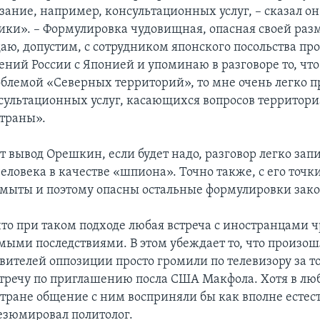
зание, например, консультационных услуг, – сказал о
ики». – Формулировка чудовищная, опасная своей раз
даю, допустим, с сотрудником японского посольства пр
ний России с Японией и упоминаю в разговоре то, что
блемой «Северных территорий», то мне очень легко п
сультационных услуг, касающихся вопросов территор
страны».
т вывод Орешкин, если будет надо, разговор легко зап
еловека в качестве «шпиона». Точно также, с его точк
мыты и поэтому опасны остальные формулировки зако
что при таком подходе любая встреча с иностранцами 
мыми последствиями. В этом убеждает то, что произош
вителей оппозиции просто громили по телевизору за то
тречу по приглашению посла США Макфола. Хотя в лю
тране общение с ним восприняли бы как вполне естес
резюмировал политолог.