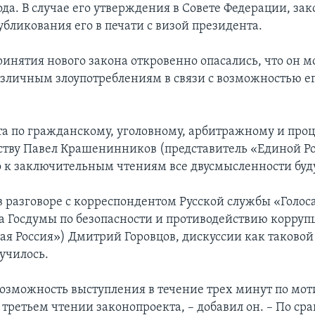
а. В случае его утверждения в Совете Федерации, зак
убликования его в печати с визой президента.
инятия нового закона откровенно опасались, что он 
азличным злоупотреблениям в связи с возможностью ег
та по гражданскому, уголовному, арбитражному и про
ству Павел Крашенинников (представитель «Единой Р
о к заключительным чтениям все двусмысленности буд
в разговоре с корреспондентом Русской службы «Голо
а Госдумы по безопасности и противодействию корруп
ая Россия») Дмитрий Горовцов, дискуссии как таковой
училось.
озможность выступления в течение трех минут по мо
 третьем чтении законопроекта, – добавил он. – По ср