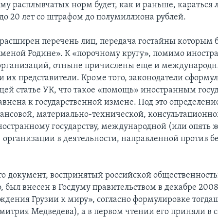
му расплывчатых норм будет, как и раньше, караться
 до 20 лет со штрафом до полумиллиона рублей.
, расширен перечень лиц, передача гостайны которым 
зменой Родине». К «порочному кругу», помимо иност
 организаций, отныне причислены еще и международ
и их представители. Кроме того, законодатели сформу
щей статье УК, что такое «помощь» иностранным госу
авнена к государственной измене. Под это определени
ансовой, материально-технической, консультационно
остранному государству, международной (или опять 
 организации в деятельности, направленной против б
о документ, воспринятый российской общественност
 был внесен в Госдуму правительством в декабре 2008
ждения Грузии к миру», согласно формулировке тогда
митрия Медведева), а в первом чтении его приняли в 