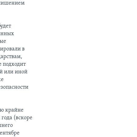
 лишением
будет
ранных
ные
лировали в
дарствам,
е подходит
й или иной
же
езопасности
ью крайне
 года (вскоре
шнего
сентябре