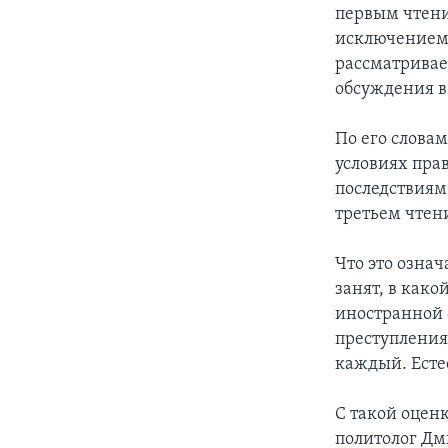
первым чтени
исключением,
рассматривае
обсуждения в
По его слова
условиях пра
последствиям
третьем чтен
Что это означ
занят, в как
иностранной 
преступления
каждый. Есте
С такой оценк
политолог Д