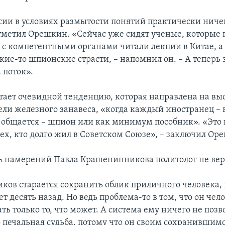
ссии в условиях размытости понятий практически ничег
отметил Орешкин. «Сейчас уже сидят ученые, которые 
 с компетентными органами читали лекции в Китае, а
ие-то шпионские страсти, – напомнил он. – А теперь э
 поток».
ает очевидной тенденцию, которая направлена на вы
ли железного занавеса, «когда каждый иностранец – в
м общается – шпион или как минимум пособник». «Это 
тех, кто долго жил в Советском Союзе», – заключил Ор
ь намерений Павла Крашенинникова политолог не вер
ов старается сохранить облик приличного человека,
т десять назад. Но ведь проблема-то в том, что он че
ть только то, что может. А система ему ничего не позво
о печальная судьба, потому что он своим сохранивши