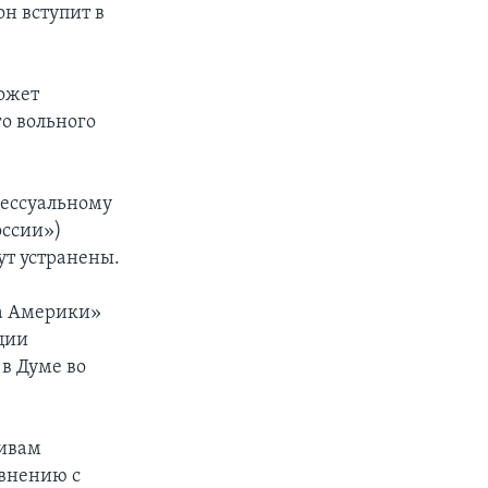
он вступит в
может
о вольного
цессуальному
оссии»)
ут устранены.
са Америки»
ции
 в Думе во
тивам
авнению с