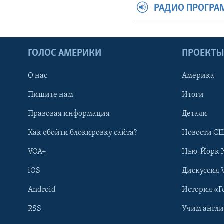
РАДИО ПРОГР
ГОЛОС АМЕРИКИ
ПРОЕКТ
О нас
Америка
Пишите нам
Итоги
Правовая информация
Детали
Как обойти блокировку сайта?
Новости СШ
VOA+
Нью-Йорк 
iOS
Дискуссия 
Android
История «Г
RSS
Учим англ