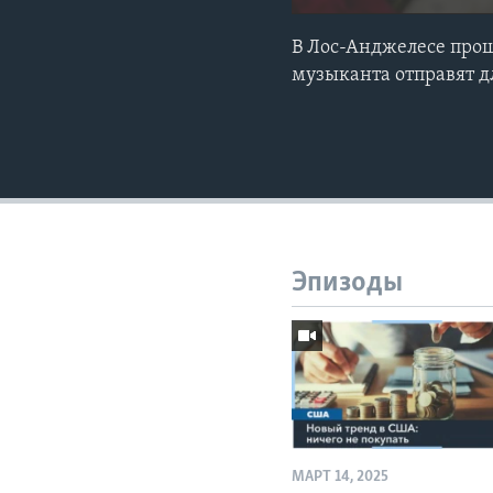
В Лос-Анджелесе про
музыканта отправят д
Эпизоды
МАРТ 14, 2025