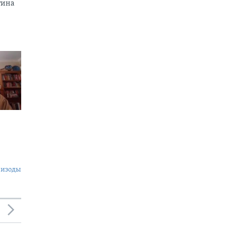
тина
пизоды