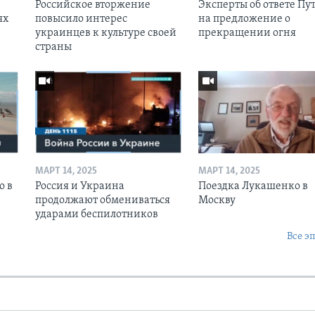
Российское вторжение
Эксперты об ответе Пу
ях
повысило интерес
на предложение о
украинцев к культуре своей
прекращении огня
страны
МАРТ 14, 2025
МАРТ 14, 2025
о в
Россия и Украина
Поездка Лукашенко в
продолжают обмениваться
Москву
ударами беспилотников
Все э
Ы