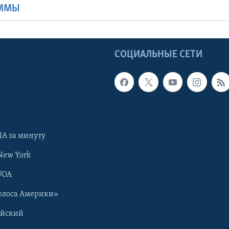
АММЫ
Ы
СОЦИАЛЬНЫЕ СЕТИ
А за минуту
New York
VOA
олоса Америки»
ийский