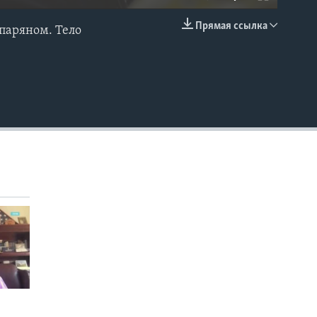
Прямая ссылка
паряном. Тело
EMBED