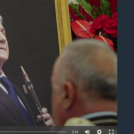
able
3:24