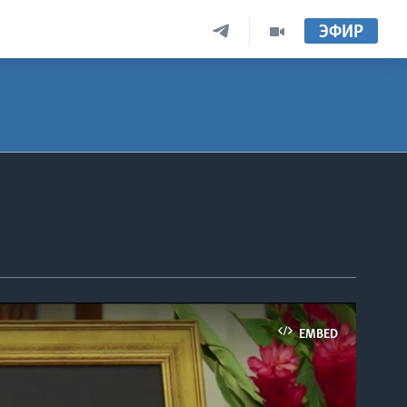
ЭФИР
EMBED