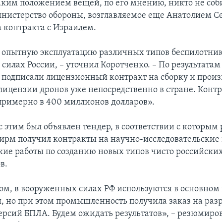
аким положением вещей, по его мнению, никто не соби
инистерство обороны, возглавляемое еще Анатолием 
а контракта с Израилем.
 опытную эксплуатацию различных типов беспилотник
илах России, – уточнил Коротченко. – По результатам
 подписали лицензионный контракт на сборку и произ
лицензии дронов уже непосредственно в стране. Конт
примерно в 400 миллионов долларов».
 этим был объявлен тендер, в соответствии с которым 
ирм получил контракты на научно-исследовательские 
кие работы по созданию новых типов чисто российски
в.
ом, в вооруженных силах РФ используются в основном
, но при этом промышленность получила заказ на раз
ерсий БПЛА. Будем ожидать результатов», – резюмиров