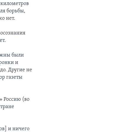
ч километров
ля борьбы,
о нет.
о осознания
ет.
лжны были
ронки и
до. Другие не
ор газеты
» Россию (во
стране
ов] и ничего