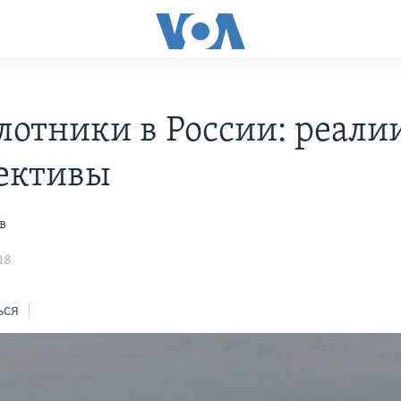
лотники в России: реали
ективы
в
18
ься