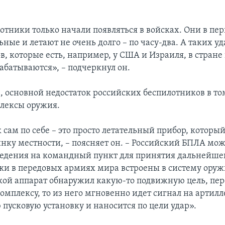
отники только начали появляться в войсках. Они в пе
ные и летают не очень долго – по часу-два. А таких у
, которые есть, например, у США и Израиля, в стране
абатываются», – подчеркнул он.
, основной недостаток российских беспилотников в том
плексы оружия.
сам по себе – это просто летательный прибор, который
инку местности, – поясняет он. – Российский БПЛА мож
ведения на командный пункт для принятия дальнейше
ки в передовых армиях мира встроены в систему оружи
кой аппарат обнаружил какую-то подвижную цель, пер
омплексу, то из него мгновенно идет сигнал на артил
 пусковую установку и наносится по цели удар».