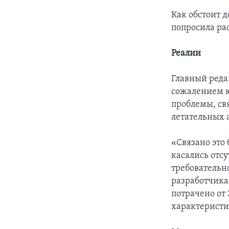
Как обстоит 
попросила ра
Реалии
Главный реда
сожалением к
проблемы, св
летательных 
«Связано это 
касались отс
требовательн
разработчикам
потрачено от
характеристи