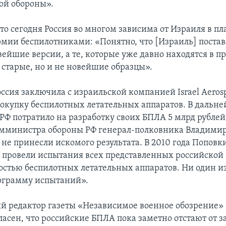
ой обороны».
то сегодня Россия во многом зависима от Израиля в пл
мии беспилотниками: «Понятно, что [Израиль] постав
ейшие версии, а те, которые уже давно находятся в пр
 старые, но и не новейшие образцы».
оссия заключила с израильской компанией Israel Aerosp
покупку беспилотных летательных аппаратов. В дальн
Ф потратило на разработку своих БПЛА 5 млрд рублей
мминистра обороны РФ генерал-полковника Владимир
 не принесли искомого результата. В 2010 года Попов
 провели испытания всех представленных российской
тью беспилотных летательных аппаратов. Ни один из
ограмму испытаний».
й редактор газеты «Независимое военное обозрение»
ласен, что российские БПЛА пока заметно отстают от 