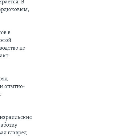
рается. В
Сердюковым,
ов в
 этой
водство по
ракт
ряд
и опытно-
х
 израильские
работку
ал главред