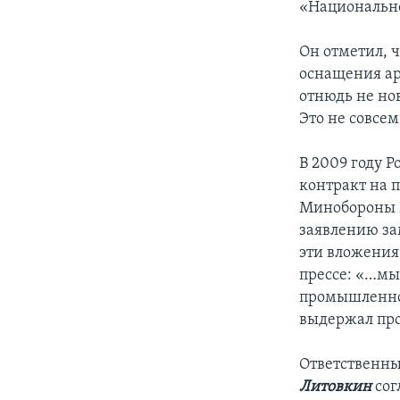
«Национальн
Он отметил, ч
оснащения ар
отнюдь не нов
Это не совсем
В 2009 году Р
контракт на 
Минобороны Р
заявлению за
эти вложения
прессе: «…мы
промышленнос
выдержал пр
Ответственны
Литовкин
сог