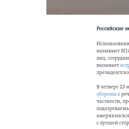
Российские э
Использовани
называют БПЛ
лиц, сотрудн
вызывает
ост
президентско
В четверг 23
обороны
с ре
частности, п
подозреваемы
американской
с лучшей сто