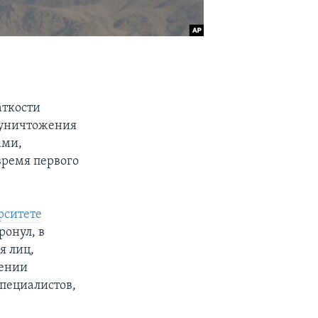
аткости
 уничтожения
ами,
время первого
рситете
ронул, в
я лиц,
жении
пециалистов,