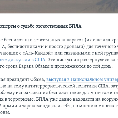
ксперты о судьбе отечественных БПЛА
е беспилотных летательных аппаратов (их еще для кр
А, беспилотниками и просто дронами) для точечного
ичающих с «Аль-Кайдой» или связанными с ней групп
рые дискуссии в США
. Эти дискуссии развернулись во 
го срока Барака Обамы и продолжаются по сей день.
 мая президент Обама,
выступая в Национальном униве
чью на тему антитеррористической политики США, зат
роблему использования беспилотников для уничтожени
х в терроризме. БПЛА уже давно находятся на воору
 армии и зарекомендовали себя, по мнению многих с
роны.