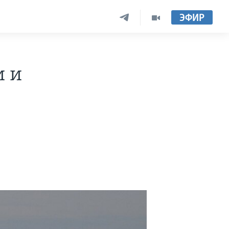
ЭФИР
и и