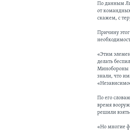
По данным Ли
от командных
скажем, с те
Причину этого
необходимост
«Этим элемен
делать беспи
Минобороны б
знали, что им
«Независимое
По его словам
время вооруж
решили взятьс
«Но многие ф