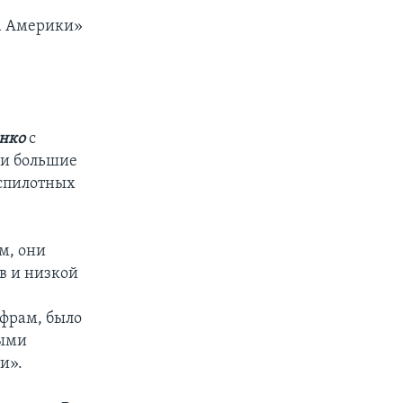
са Америки»
енко
с
ли большие
еспилотных
ом, они
в и низкой
ифрам, было
ными
и».