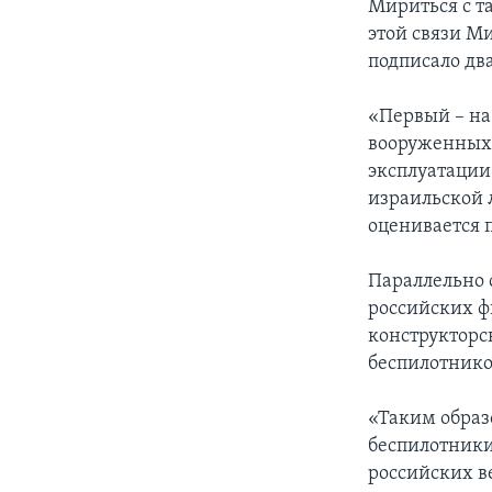
Мириться с т
этой связи М
подписало дв
«Первый – на
вооруженных с
эксплуатации
израильской 
оценивается 
Параллельно с
российских ф
конструкторс
беспилотнико
«Таким образ
беспилотники
российских в