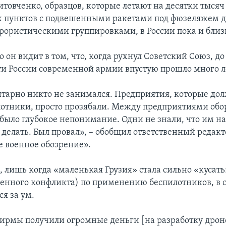
товченко, образцов, которые летают на десятки тыся
 пунктов с подвешенными ракетами под фюзеляжем д
ррористическими группировками, в России пока и близк
 он видит в том, что, когда рухнул Советский Союз, д
и России современной армии впустую прошло много л
тарно никто не занимался. Предприятия, которые до
лотники, просто прозябали. Между предприятиями обо
ыло глубокое непонимание. Одни не знали, что им на
 делать. Был провал», – обобщил ответственный редакт
 военное обозрение».
, лишь когда «маленькая Грузия» стала сильно «кусать
енного конфликта) по применению беспилотников, в 
я за ум.
ирмы получили огромные деньги [на разработку дрон