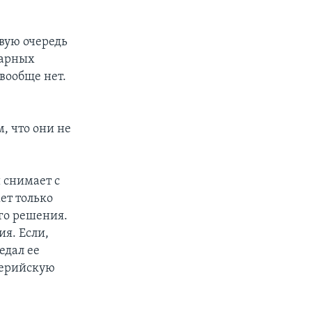
рвую очередь
дарных
 вообще нет.
, что они не
 снимает с
ет только
го решения.
я. Если,
едал ее
лерийскую