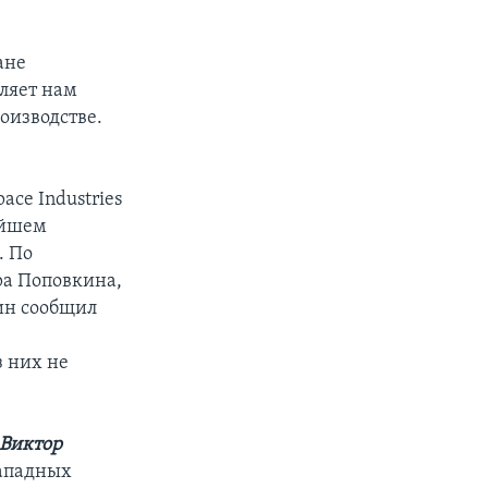
ане
ляет нам
оизводстве.
ace Industries
ейшем
. По
а Поповкина,
кин сообщил
 них не
Виктор
западных