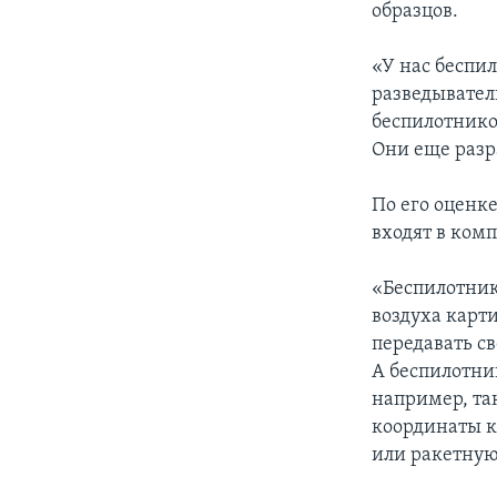
образцов.
«У нас беспил
разведыватель
беспилотников
Они еще разр
По его оценке
входят в ком
«Беспилотник 
воздуха карт
передавать с
А беспилотни
например, та
координаты к
или ракетную