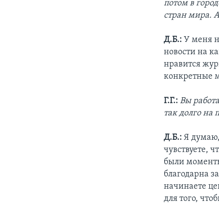
потом в горо
стран мира. 
Д.Б.:
У меня н
новости на к
нравится жур
конкретные 
Г.Г.:
Вы работа
так долго на 
Д.Б.:
Я думаю,
чувствуете, ч
были моменты 
благодарна за
начинаете цен
для того, что