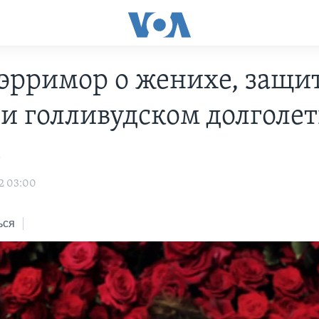
эрримор о женихе, защи
 и голливудском долголе
а
2 03:00
ься