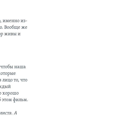
, именно из-
о. Вообще же
пор живы и
, чтобы наша
которые
 лицо то, что
аждый
то хорошо
б этом фильм.
листа. А