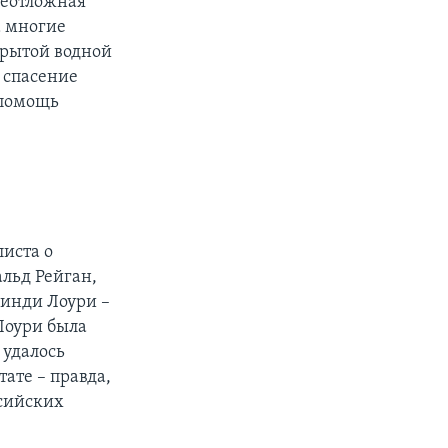
неотложная
а многие
крытой водной
х спасение
 помощь
иста о
льд Рейган,
Синди Лоури –
Лоури была
 удалось
ате – правда,
ссийских