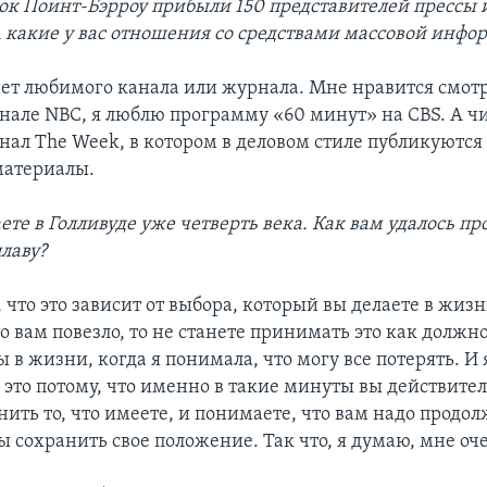
док Поинт-Бэрроу прибыли 150 представителей прессы 
А какие у вас отношения со средствами массовой инфо
ет любимого канала или журнала. Мне нравится смот
анале NBC, я люблю программу «60 минут» на CBS. А ч
нал The Week, в котором в деловом стиле публикуются
материалы.
ете в Голливуде уже четверть века. Как вам удалось п
плаву?
 что это зависит от выбора, который вы делаете в жизн
то вам повезло, то не станете принимать это как должн
в жизни, когда я понимала, что могу все потерять. И 
 это потому, что именно в такие минуты вы действите
ить то, что имеете, и понимаете, что вам надо продол
бы сохранить свое положение. Так что, я думаю, мне оч