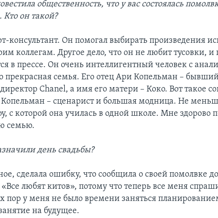
овестила общественность, что у вас состоялась помолв
 Кто он такой?
рт-консультант. Он помогал выбирать произведения ис
м коллегам. Другое дело, что он не любит тусовки, и 
тся в прессе. Он очень интеллигентный человек с ана
го прекрасная семья. Его отец Ари Копельман – бывши
иректор Chanel, а имя его матери – Коко. Вот такое с
 Копельман – сценарист и большая модница. Не меньш
у, с которой она училась в одной школе. Мне здорово по
ую семью.
азначили день свадьбы?
ное, сделала ошибку, что сообщила о своей помолвке до
«Все любят китов», потому что теперь все меня спраш
сих пор у меня не было времени заняться планирование
занятие на будущее.