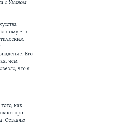
ка с Уиллом
кусства
поэтому его
литическим
й
овпадение. Его
ая, чем
везло, что я
 того, как
ивают про
м. Оставлю