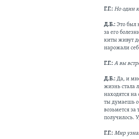
Г.Г.:
Но один к
Д.Б.:
Это был 
за его болез
киты живут до
нарожали себ
Г.Г.:
А вы встр
Д.Б.:
Да, и мн
жизнь стала л
находятся на 
ты думаешь о
возьмется за 
получилось. У
Г.Г.:
Мир узна