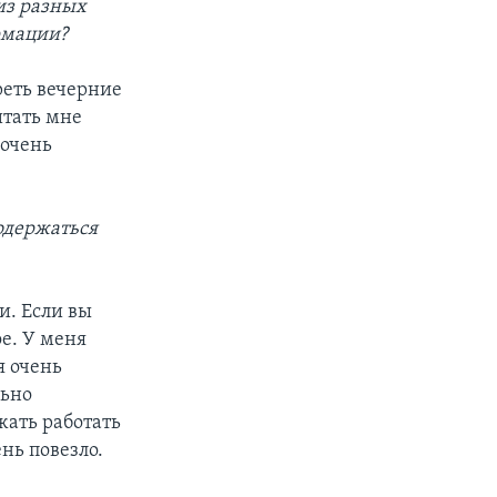
из разных
рмации?
реть вечерние
итать мне
 очень
родержаться
и. Если вы
ое. У меня
я очень
льно
жать работать
ень повезло.