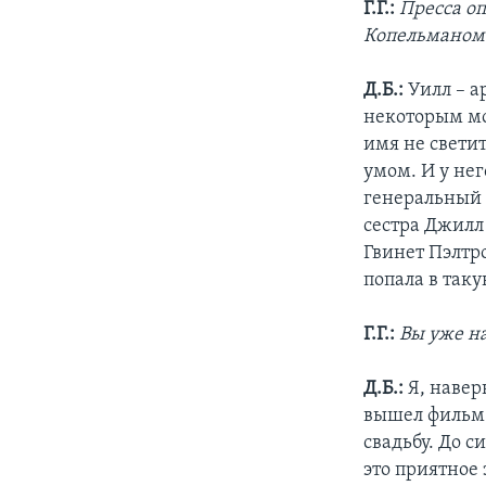
Г.Г.:
Пресса оп
Копельманом.
Д.Б.:
Уилл – а
некоторым мои
имя не свети
умом. И у не
генеральный д
сестра Джилл
Гвинет Пэлтро
попала в так
Г.Г.:
Вы уже н
Д.Б.:
Я, навер
вышел фильм 
свадьбу. До 
это приятное 