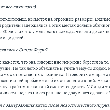
ит все-таки погиб…
кит-детеныш, несмотря на огромные размеры. Видимо
ни родители задержались в этих местах дольше обычног
 80 лет, так что у меня есть надежда, что они до сих 
е еще детей.
ечались с Синди Лоури?
е кажется, что она совершенно искренне борется за то
учше. Не так легко объяснять и учить чему-то людей, 
самых ответственных позициях. И говорить им прямо в
 возникшей проблеме и об их отношении к ней. Не к
такую работу, не каждый сможет ее делать. У Синди э
дивительно, что никто раньше не додумался сделать о
л о замерзающих китах после новости местного журна