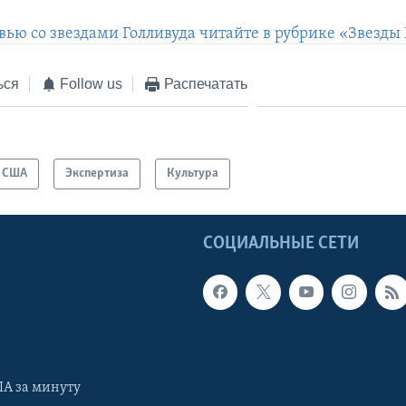
вью со звездами Голливуда читайте в рубрике «Звезды
ься
Follow us
Распечатать
США
Экспертиза
Культура
Ы
СОЦИАЛЬНЫЕ СЕТИ
А за минуту