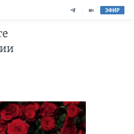
ЭФИР
те
тии