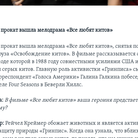
 прокат вышла мелодрама «Все любят китов»
 прокат вышла мелодрама «Все любят китов», снятая п
оуза «Освобождение китов». В фильме рассказывается 
ходе которой в 1988 году совместными усилиями США 
я серых китов. Главную роль активистки «Гринписа» 
рреспондент «Голоса Америки» Галина Галкина побесе
еле Four Seasons в Беверли Хиллс.
а:
В фильме «Все любят китов» ваша героиня предстае
му?
р:
Рейчел Креймер обожает животных и является акти
ащиту природы «Гринпис». Когда она узнала, что вблиз