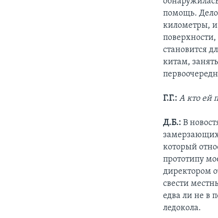
обнаружилась
помощь. Дело 
километры, и
поверхности, 
становится д
китам, занят
первоочередн
Г.Г.:
А кто ей 
Д.Б.:
В новост
замерзающих 
который отно
прототипу мо
директором о
свести местны
едва ли не в
ледокола.