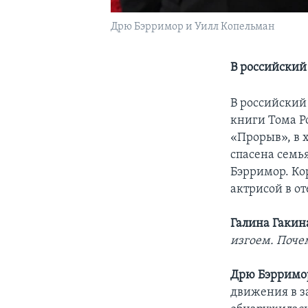
Дрю Бэрримор и Уилл Копельман
В российский
В российский
книги Тома Р
«Прорыв», в 
спасена семь
Бэрримор. Ко
актрисой в от
Галина Гакин
изгоем. Поче
Дрю Бэрримо
движения в з