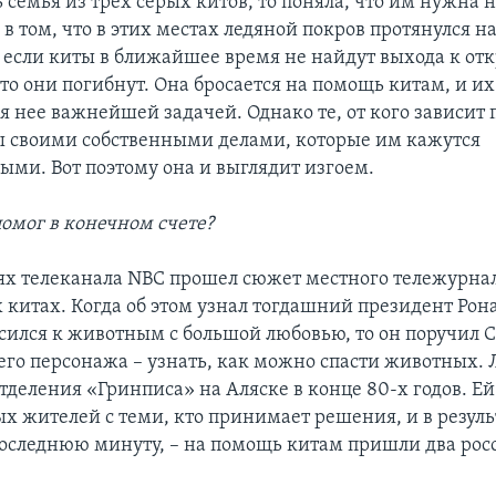
 семья из трех серых китов, то поняла, что им нужна 
в том, что в этих местах ледяной покров протянулся н
 если киты в ближайшее время не найдут выхода к от
то они погибнут. Она бросается на помощь китам, и и
ля нее важнейшей задачей. Однако те, от кого зависит
ы своими собственными делами, которые им кажутся
ыми. Вот поэтому она и выглядит изгоем.
помог в конечном счете?
ях телеканала NBC прошел сюжет местного тележурнал
китах. Когда об этом узнал тогдашний президент Рона
сился к животным с большой любовью, то он поручил 
его персонажа – узнать, как можно спасти животных. 
тделения «Гринписа» на Аляске в конце 80-х годов. Ей
х жителей с теми, кто принимает решения, и в результ
 последнюю минуту, – на помощь китам пришли два ро