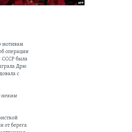
о мотивам
об операции
и СССР была
сыграла Дрю
довала с
т неким
висткой
и от берега