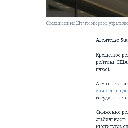
Соединенные Штаты впервые утратил
Агентство St
Кредитное ре
рейтинг США с
плюс).
Агентство соо
снижению де
государстве
Снижение рей
стабильность
институтов с