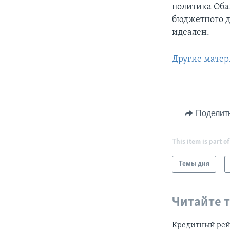
политика Оба
бюджетного д
идеален.
Другие матер
Поделит
This item is part of
Темы дня
Читайте 
Кредитный рейт