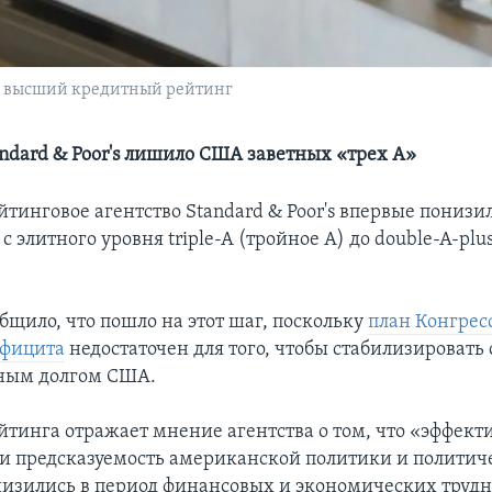
и высший кредитный рейтинг
andard & Poor's лишило США заветных «трех А»
йтинговое агентство Standard & Poor's впервые пониз
 элитного уровня triple-A (тройное А) до double-A-plu
бщило, что пошло на этот шаг, поскольку
план Конгрес
фицита
недостаточен для того, чтобы стабилизировать
нным долгом США.
тинга отражает мнение агентства о том, что «эффекти
 и предсказуемость американской политики и политич
низились в период финансовых и экономических трудн