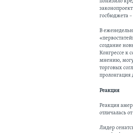
понизило кре
законопроект
госбюджета –
В еженедельн
«первостатей
создание нов
Конгрессе к с
мнению, могу
торговых сог
пролонгация д
Реакция
Реакция амер
отличалась о
Лидер сенатс