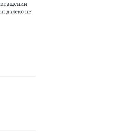
сокращении
он далеко не