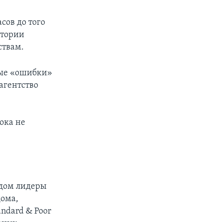
асов до того
стории
ствам.
ные «ошибки»
 агентство
ока не
одом лидеры
дома,
andard & Poor