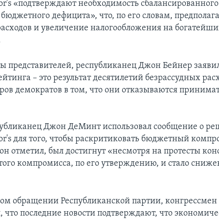
oor's «подтверждают необходимость сбалансированного
юджетного дефицита», что, по его словам, предполаг
асходов и увеличение налогообложения на богатейши
.
ы представителей, республиканец Джон Бейнер заявил
йтинга – это результат десятилетий безрассудных рас
ров демократов в том, что они отказываются принима
убликанец Джон ДеМинт использовал сообщение о р
oor's для того, чтобы раскритиковать бюджетный компр
 он отметил, был достигнут «несмотря на протесты кон
этого компромисса, по его утверждению, и стало сниже
ом обращении Республиканской партии, конгрессмен
, что последние новости подтверждают, что экономиче