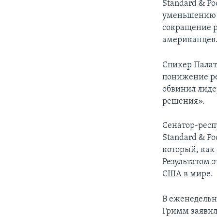
Standard & P
уменьшению б
сокращение р
американцев
Спикер Палат
понижение ре
обвинил лиде
решения».
Сенатор-респ
Standard & P
который, как
Результатом 
США в мире.
В еженедельн
Гримм заявил