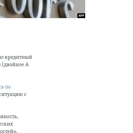
ило кредитный
s (двойное А
са по
 ситуацию с
вность,
еских
остей».