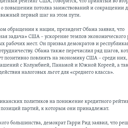
дитный рейтинг США, говорится, что принятый во вто
 о повышении потолка заимствований и сокращении 
 важный первый шаг на этом пути.
ом обращении к нации, президент Обама заявил, что
ная задача» США – ускорение темпов экономического 
ых рабочих мест. Он призвал демократов и республика
отрудничеству. Обама также перечислил ряд шагов, кот
т позитивно повлиять на экономику США – среди них
лашений с Колумбией, Панамой и Южной Кореей, а та
ействия налоговых льгот для «среднего класса».
иканских политиков на понижение кредитного рейти
т позиций партий, к которым они принадлежат.
кого большинства, демократ Гарри Рид заявил, что ре