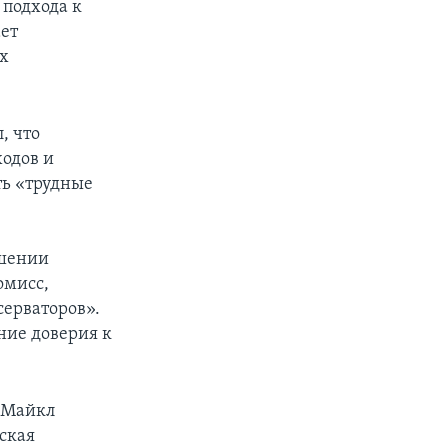
 подхода к
ает
х
, что
ходов и
ть «трудные
ешении
омисс,
серваторов».
ние доверия к
 Майкл
ская