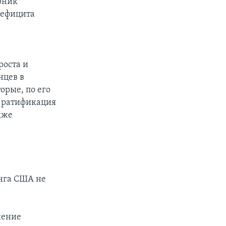
рник
дефицита
роста и
нцев в
орые, по его
, ратификация
кже
нга США не
шение