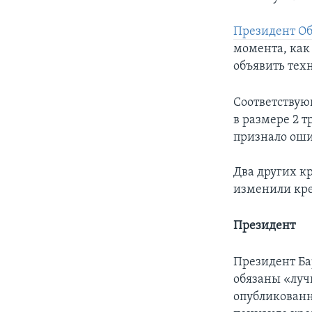
Президент Об
момента, как
объявить тех
Соответствую
в размере 2 т
признало оши
Два других кр
изменили кр
Президент
Президент Ба
обязаны «луч
опубликованно