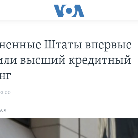
ненные Штаты впервые
или высший кредитный
нг
03:00
ься