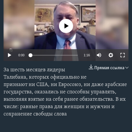
Learning English
No media source currently available
СОЦИАЛЬНЫЕ СЕТИ
Языки
0:00
1:16
Прямая ссылка
За шесть месяцев лидеры
Талибана, которых официально не
признают ни США, ни Евросоюз, ни даже арабские
государства, оказались не способны управлять,
выполняя взятые на себя ранее обязательства. В их
числе: равные права для женщин и мужчин и
сохранение свободы слова