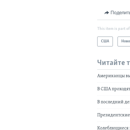
Поделит
This item is part of
США
Ново
Читайте 
Американцы вы
В США проходят
В последний д
Президентские
Колеблющиеся ш