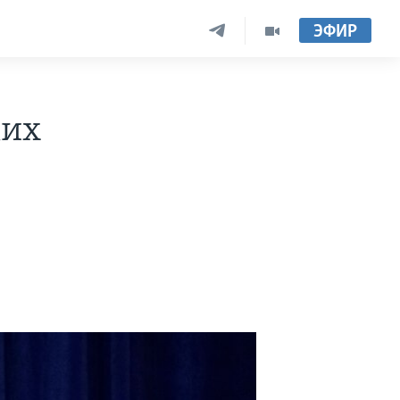
ЭФИР
ких