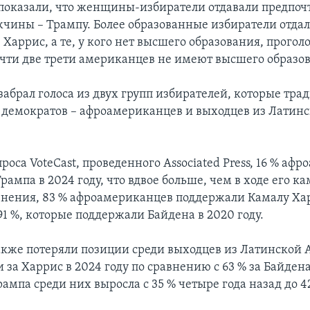
показали, что женщины-избиратели отдавали предпоч
жчины – Трампу. Более образованные избиратели отда
Харрис, а те, у кого нет высшего образования, прогол
очти две трети американцев не имеют высшего образо
забрал голоса из двух групп избирателей, которые тр
а демократов – афроамериканцев и выходцев из Латин
оса VoteCast, проведенного Associated Press, 16 % аф
ампа в 2024 году, что вдвое больше, чем в ходе его к
авнения, 83 % афроамериканцев поддержали Камалу Хар
1 %, которые поддержали Байдена в 2020 году.
кже потеряли позиции среди выходцев из Латинской 
 за Харрис в 2024 году по сравнению с 63 % за Байдена
мпа среди них выросла с 35 % четыре года назад до 42