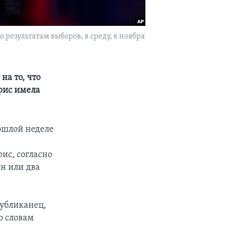
езультатам выборов, в среду, 6 ноября
на то, что
рис имела
ошлой неделе
ис, согласно
н или два
публиканец,
о словам