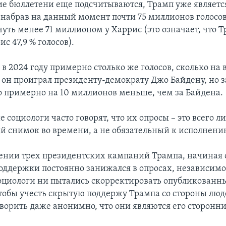
ие бюллетени еще подсчитываются, Трамп уже являет
 набрав на данный момент почти 75 миллионов голосов
чуть менее 71 миллионом у Харрис (это означает, что 
ис 47,9 % голосов).
в 2024 году примерно столько же голосов, сколько на
е он проиграл президенту-демократу Джо Байдену, но 
о примерно на 10 миллионов меньше, чем за Байдена.
социологи часто говорят, что их опросы – это всего л
 снимок во времени, а не обязательный к исполнени
ении трех президентских кампаний Трампа, начиная с
оддержки постоянно занижался в опросах, независимо 
социологи ни пытались скорректировать опубликованн
чтобы учесть скрытую поддержу Трампа со стороны люд
орить даже анонимно, что они являются его сторонн