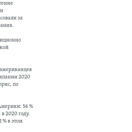
тение
ли
осовали за
вания.
адиционно
ской
роамериканцев
ампании 2020
рис, по
Америки: 56 %
 в 2020 году.
 % в этом