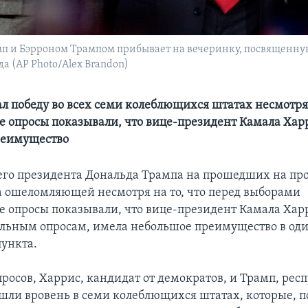
п и Бэрроном Трампом прибывает на вечеринку, посвященную р
да (AP Photo/Alex Brandon)
л победу во всех семи колеблющихся штатах несмотря 
 опросы показывали, что вице-президент Камала Хар
реимущество
го президента Дональда Трампа на прошедших на пр
а ошеломляющей несмотря на то, что перед выборами
 опросы показывали, что вице-президент Камала Харр
ьным опросам, имела небольшое преимущество в оди
ункта.
росов, Харрис, кандидат от демократов, и Трамп, рес
шли вровень в семи колеблющихся штатах, которые, п