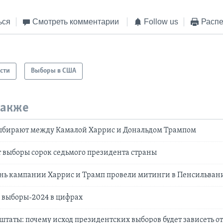
ься
Смотреть комментарии
Follow us
Распе
сти
Выборы в США
также
бирают между Камалой Харрис и Дональдом Трампом
 выборы сорок седьмого президента страны
ень кампании Харрис и Трамп провели митинги в Пенсильван
 выборы-2024 в цифрах
таты: почему исход президентских выборов будет зависеть о