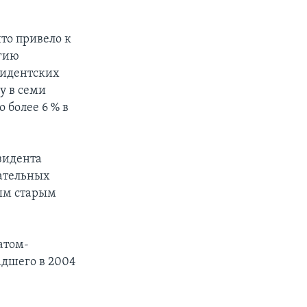
то привело к
егию
зидентских
у в семи
 более 6 % в
езидента
ательных
мым старым
атом-
дшего в 2004