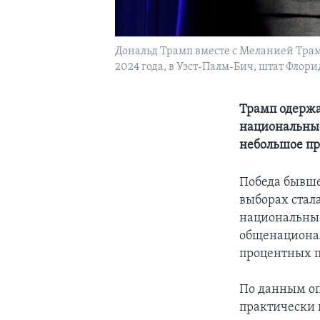
Дональд Трамп вместе с Меланией Трам
2024 года, в Уэст-Палм-Бич, штат Флори
Трамп одержа
национальные
небольшое п
Победа бывше
выборах стал
национальные
общенационал
процентных п
По данным оп
практически 