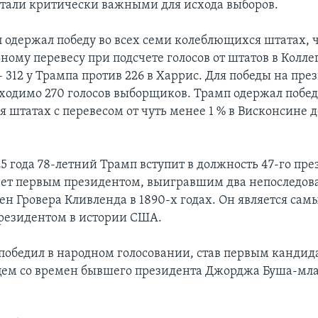
стали критически важными для исхода выборов.
 одержал победу во всех семи колеблющихся штатах, ч
ному перевесу при подсчете голосов от штатов в Колл
 312 у Трампа против 226 в Харрис. Для победы на пре
ходимо 270 голосов выборщиков. Трамп одержал побед
штатах с перевесом от чуть менее 1 % в Висконсине до
5 года 78-летний Трамп вступит в должность 47-го пр
нет первым президентом, выигравшим два непоследов
мен Гровера Кливленда в 1890-х годах. Он является са
резидентом в истории США.
победил в народном голосовании, став первым кандид
ем со времен бывшего президента Джорджа Буша-мла