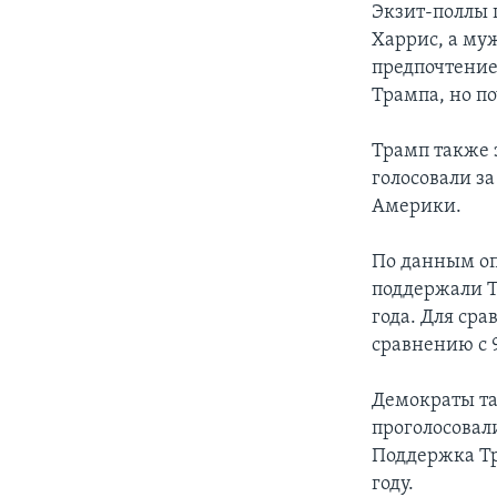
Экзит-поллы 
Харрис, а му
предпочтение 
Трампа, но п
Трамп также 
голосовали з
Америки.
По данным опр
поддержали Тр
года. Для ср
сравнению с 9
Демократы та
проголосовали
Поддержка Тра
году.