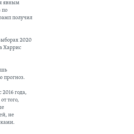
ся явным
 по
Трамп получил
 выборах 2020
за Харрис
ишь
ю прогноз.
 2016 года,
от того,
ые
ей, не
иками.