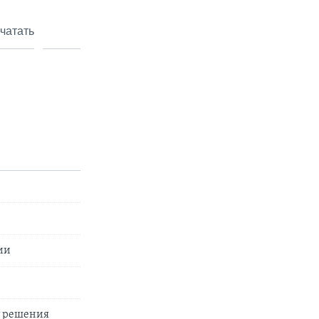
чатать
ии
т решения