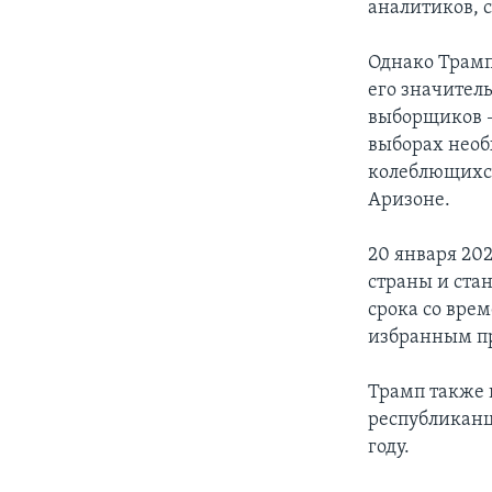
аналитиков, 
Однако Трамп
его значитель
выборщиков –
выборах необ
колеблющихся 
Аризоне.
20 января 202
страны и ста
срока со вре
избранным п
Трамп также 
республиканц
году.