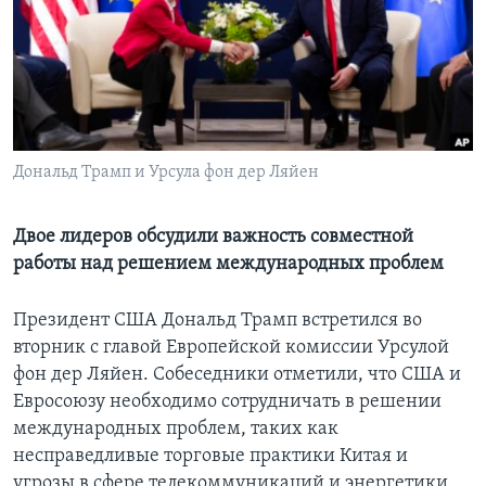
Learning English
СОЦИАЛЬНЫЕ СЕТИ
Дональд Трамп и Урсула фон дер Ляйен
Языки
Двое лидеров обсудили важность совместной
работы над решением международных проблем
Президент США Дональд Трамп встретился во
вторник с главой Европейской комиссии Урсулой
фон дер Ляйен. Собеседники отметили, что США и
Евросоюзу необходимо сотрудничать в решении
международных проблем, таких как
несправедливые торговые практики Китая и
угрозы в сфере телекоммуникаций и энергетики.