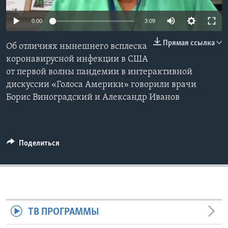
Learning English
0:00
3:09
Прямая ссылка
СОЦИАЛЬНЫЕ СЕТИ
Об отличиях нынешнего всплеска
коронавирусной инфекции в США
от первой волны пандемии в интерактивной
дискуссии «Голоса Америки» говорили врачи
Языки
Борис Виноградский и Александр Иванов
Поделиться
ТВ ПРОГРАММЫ