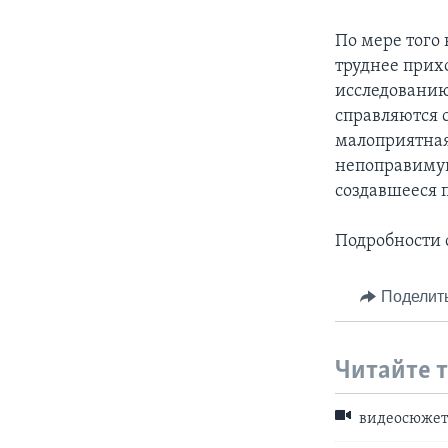
По мере того 
труднее прих
исследованию
справляются 
малоприятная,
непоправимую
создавшееся 
Подробности 
Поделит
Читайте 
видеосюже