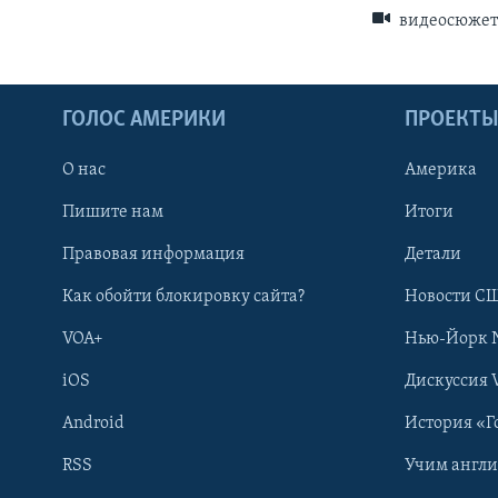
видеосюже
ГОЛОС АМЕРИКИ
ПРОЕКТ
О нас
Америка
Пишите нам
Итоги
Правовая информация
Детали
Как обойти блокировку сайта?
Новости СШ
VOA+
Нью-Йорк 
iOS
Дискуссия 
Android
История «Г
RSS
Учим англ