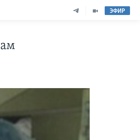
ЭФИР
сам