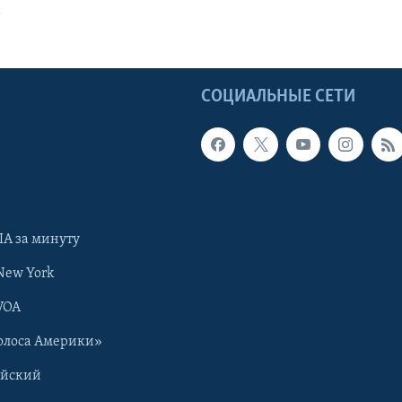
т
Ы
СОЦИАЛЬНЫЕ СЕТИ
А за минуту
New York
VOA
олоса Америки»
ийский