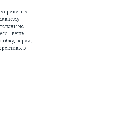
Америке, все
едавнему
степени не
есс – вещь
шибку, порой,
ррективы в