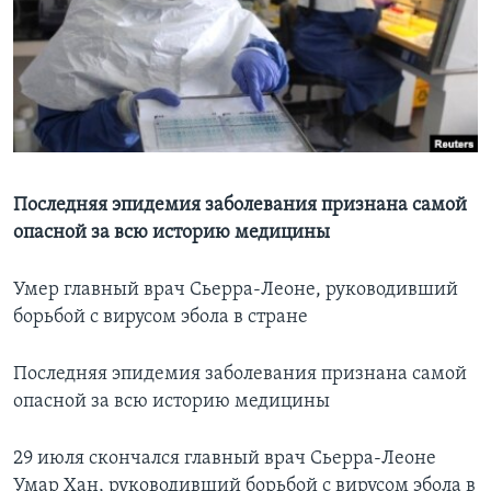
Learning English
СОЦИАЛЬНЫЕ СЕТИ
Языки
Последняя эпидемия заболевания признана самой
опасной за всю историю медицины
Умер главный врач Сьерра-Леоне, руководивший
борьбой с вирусом эбола в стране
Последняя эпидемия заболевания признана самой
опасной за всю историю медицины
29 июля скончался главный врач Сьерра-Леоне
Умар Хан, руководивший борьбой с вирусом эбола в