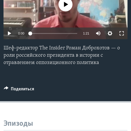
No media source currently available
Learning English
СОЦИАЛЬНЫЕ СЕТИ
0:00
1:21
Шеф-редактор The Insider Роман Доброхотов — о
Языки
роли российского президента в истории с
отравлением оппозиционного политика
Поделиться
Эпизоды