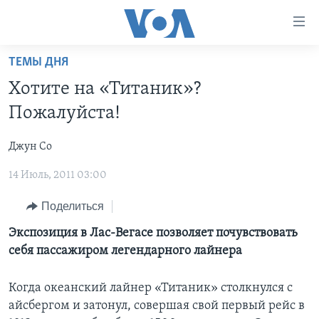
Линки
доступности
Перейти
ТЕМЫ ДНЯ
на
ГЛАВНОЕ
Хотите на «Титаник»?
основной
ПРОГРАММЫ
контент
Пожалуйста!
ПРОЕКТЫ
Перейти
АМЕРИКА
к
Джун Со
ЭКСПЕРТИЗА
НОВОСТИ ЗА МИНУТУ
УЧИМ АНГЛИЙСКИЙ
основной
14 Июль, 2011 03:00
ИНТЕРВЬЮ
ИТОГИ
НАША АМЕРИКАНСКАЯ ИСТОРИЯ
навигации
Перейти
ФАКТЫ ПРОТИВ ФЕЙКОВ
ПОЧЕМУ ЭТО ВАЖНО?
А КАК В АМЕРИКЕ?
Поделиться
в
ЗА СВОБОДУ ПРЕССЫ
ДИСКУССИЯ VOA
АРТЕФАКТЫ
Экспозиция в Лас-Вегасе позволяет почувствовать
поиск
себя пассажиром легендарного лайнера
УЧИМ АНГЛИЙСКИЙ
ДЕТАЛИ
АМЕРИКАНСКИЕ ГОРОДКИ
ВИДЕО
НЬЮ-ЙОРК NEW YORK
ТЕСТЫ
Когда океанский лайнер «Титаник» столкнулся с
айсбергом и затонул, совершая свой первый рейс в
ПОДПИСКА НА НОВОСТИ
АМЕРИКА. БОЛЬШОЕ ПУТЕШЕСТВИЕ