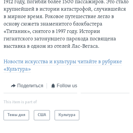
1912 году, погибли более 1500 пассажиров. Это стало
крупнейшей в истории катастрофой, случившейся
Learning English
в мирное время. Роковое путешествие легло в
основу сюжета знаменитого блокбастера
СОЦИАЛЬНЫЕ СЕТИ
«Титаник», снятого в 1997 году. Истории
гигантского затонувшего парохода посвящена
выставка в одном из отелей Лас-Вегаса.
Языки
Новости искусства и культуры читайте в рубрике
«Культура»
Поделиться
Follow us
This item is part of
Темы дня
США
Культура